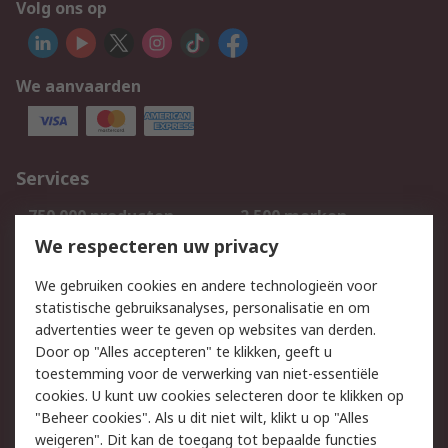
Volg ons op
We aanvaarden
Services
750.000 producten
2.500 merken
Bestellen
Inkoopoplossingen
We respecteren uw privacy
Retouren
Technisch advies
We gebruiken cookies en andere technologieën voor
Track & Trace
statistische gebruiksanalyses, personalisatie en om
advertenties weer te geven op websites van derden.
Wettelijk
Door op "Alles accepteren" te klikken, geeft u
toestemming voor de verwerking van niet-essentiële
Cookiebeleid
Email veiligheid
cookies. U kunt uw cookies selecteren door te klikken op
Privacybeleid
Websitevoorwaarden
"Beheer cookies". Als u dit niet wilt, klikt u op "Alles
weigeren". Dit kan de toegang tot bepaalde functies
Algemene