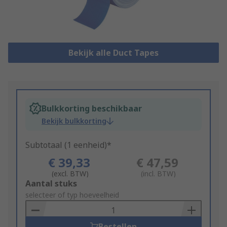
Bekijk alle Duct Tapes
Bulkkorting beschikbaar
Bekijk bulkkorting
Subtotaal (1 eenheid)*
€ 39,33
€ 47,59
(excl. BTW)
(incl. BTW)
Add
Aantal stuks
to
selecteer of typ hoeveelheid
Basket
Bestellen