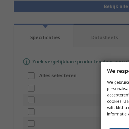
Bekijk all
Specificaties
Datasheets
Zoek vergelijkbare producten door een o
We resp
Alles selecteren
Attrib
We gebruike
Merk
personalisa
accepteren"
Attachm
cookies. U 
wilt, klikt
Product 
informatie 
Series