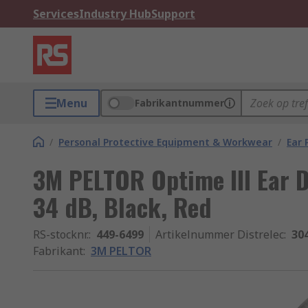
Services
Industry Hub
Support
Menu
Fabrikantnummer
/
Personal Protective Equipment & Workwear
/
Ear 
3M PELTOR Optime III Ear 
34 dB, Black, Red
RS-stocknr.
:
449-6499
Artikelnummer Distrelec
:
30
Fabrikant
:
3M PELTOR