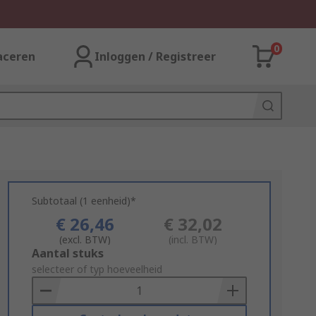
0
aceren
Inloggen / Registreer
Subtotaal (1 eenheid)*
€ 26,46
€ 32,02
(excl. BTW)
(incl. BTW)
Add
Aantal stuks
to
selecteer of typ hoeveelheid
Basket