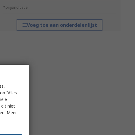
*prijsindicatie
Voeg toe aan onderdelenlijst
es,
op "Alles
iële
dit niet
ken. Meer