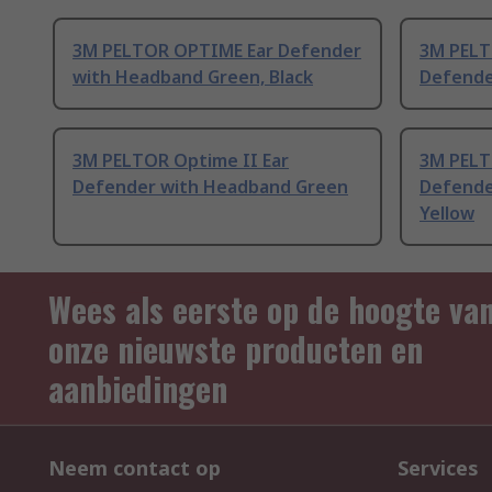
3M PELTOR OPTIME Ear Defender
3M PELT
with Headband Green, Black
Defende
3M PELTOR Optime II Ear
3M PELT
Defender with Headband Green
Defende
Yellow
Wees als eerste op de hoogte va
onze nieuwste producten en
aanbiedingen
Neem contact op
Services