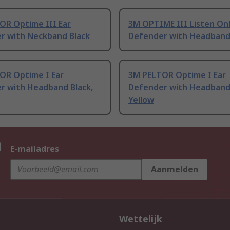
OR Optime III Ear
3M OPTIME III Listen Onl
r with Neckband Black
Defender with Headband
OR Optime I Ear
3M PELTOR Optime I Ear
r with Headband Black,
Defender with Headband 
Yellow
n
E-mailadres
Aanmelden
Wettelijk