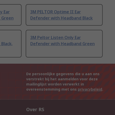
y Ear
3M PELTOR Optime II Ear
 Green
Defender with Headband Black
3M Peltor Listen Only Ear
Black,
Defender with Headband Green
De persoonlijke gegevens die u aan ons
verstrekt bij het aanmelden voor deze
mailinglijst worden verwerkt in
overeenstemming met ons
privacybeleid
.
Over RS