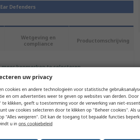
e Ear Defenders
Wetgeving en
Productomschrijving
compliance
f meer kenmerken te selecteren.
ecteren uw privacy
uut
Waarde
n cookies en andere technologieën voor statistische gebruiksanalys
3M PELTOR
tie en om advertenties weer te geven op websites van derden. Door 
 te klikken, geeft u toestemming voor de verwerking van niet-essent
ent Type
Headband
kunt uw cookies selecteren door te klikken op "Beheer cookies". Als u 
 u op "Alles weigeren". Dit kan de toegang tot bepaalde functies beper
Type
Ear Defender
vindt u in
ons cookiebeleid
Optime III