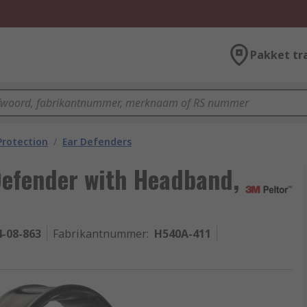
Pakket tr
Protection
/
Ear Defenders
Defender with Headband,
4-08-863
Fabrikantnummer
:
H540A-411