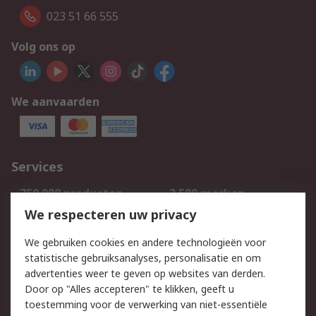
023 51 66 555
Volg ons op
We aanvaarden
Services
750.000 producten
2.500 merken
Bestellen
Inkoopoplossingen
We respecteren uw privacy
Retouren
Technisch advies
We gebruiken cookies en andere technologieën voor
Track & Trace
statistische gebruiksanalyses, personalisatie en om
advertenties weer te geven op websites van derden.
Wettelijk
Door op "Alles accepteren" te klikken, geeft u
toestemming voor de verwerking van niet-essentiële
Cookiebeleid
Email veiligheid