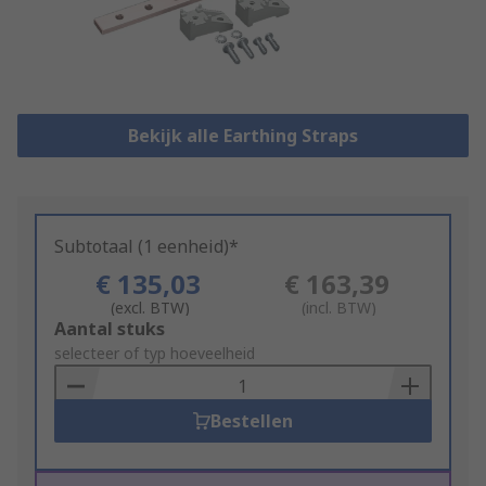
Bekijk alle Earthing Straps
Subtotaal (1 eenheid)*
€ 135,03
€ 163,39
(excl. BTW)
(incl. BTW)
Add
Aantal stuks
to
selecteer of typ hoeveelheid
Basket
Bestellen