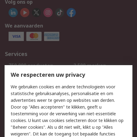
Volg ons op
We aanvaarden
Services
750.000 producten
2.500 merken
Bestellen
Inkoopoplossingen
We respecteren uw privacy
Retouren
Technisch advies
We gebruiken cookies en andere technologieën voor
Track & Trace
statistische gebruiksanalyses, personalisatie en om
advertenties weer te geven op websites van derden.
Wettelijk
Door op "Alles accepteren" te klikken, geeft u
toestemming voor de verwerking van niet-essentiële
Cookiebeleid
Email veiligheid
cookies. U kunt uw cookies selecteren door te klikken op
Privacybeleid
Websitevoorwaarden
"Beheer cookies". Als u dit niet wilt, klikt u op "Alles
weigeren". Dit kan de toegang tot bepaalde functies
Algemene