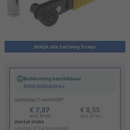
Bekijk alle Earthing Straps
Bulkkorting beschikbaar
Bekijk bulkkorting
Subtotaal (1 eenheid)*
€ 7,07
€ 8,55
(excl. BTW)
(incl. BTW)
Add
Aantal stuks
to
selecteer of typ hoeveelheid