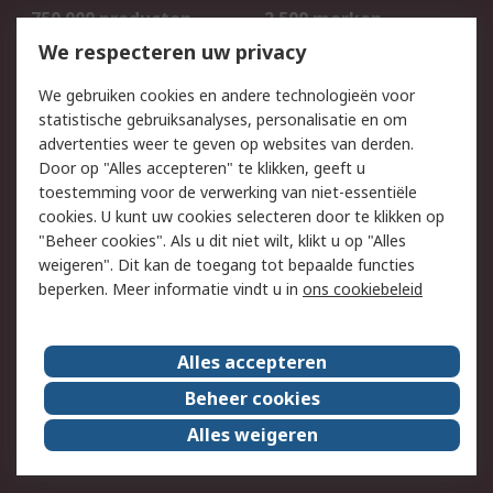
750.000 producten
2.500 merken
Bestellen
Inkoopoplossingen
We respecteren uw privacy
Retouren
Technisch advies
We gebruiken cookies en andere technologieën voor
Track & Trace
statistische gebruiksanalyses, personalisatie en om
advertenties weer te geven op websites van derden.
Wettelijk
Door op "Alles accepteren" te klikken, geeft u
toestemming voor de verwerking van niet-essentiële
Cookiebeleid
Email veiligheid
cookies. U kunt uw cookies selecteren door te klikken op
Privacybeleid
Websitevoorwaarden
"Beheer cookies". Als u dit niet wilt, klikt u op "Alles
weigeren". Dit kan de toegang tot bepaalde functies
Algemene
beperken. Meer informatie vindt u in
ons cookiebeleid
verkoopvoorwaarden
Over RS
Alles accepteren
RS Group
Over ons
Beheer cookies
RS wereldwijd
Werken bij RS
Alles weigeren
ESG