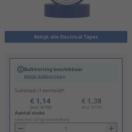
Bekijk alle Electrical Tapes
Bulkkorting beschikbaar
Bekijk bulkkorting
Subtotaal (1 eenheid)*
€ 1,14
€ 1,38
(excl. BTW)
(incl. BTW)
Add
Aantal stuks
to
selecteer of typ hoeveelheid
Basket