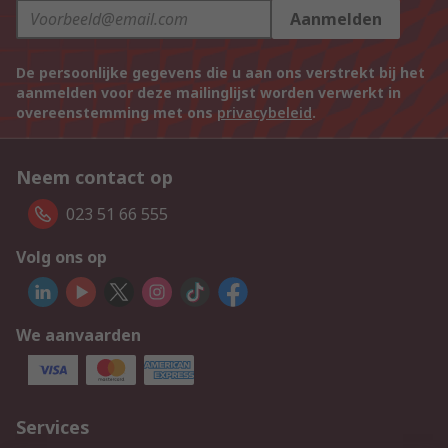
Aanmelden
De persoonlijke gegevens die u aan ons verstrekt bij het
aanmelden voor deze mailinglijst worden verwerkt in
overeenstemming met ons
privacybeleid
.
Neem contact op
023 51 66 555
Volg ons op
We aanvaarden
Services