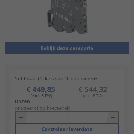
Bekijk deze categorie
Subtotaal (1 doos van 10 eenheden)*
€ 449,85
€ 544,32
(excl. BTW)
(incl. BTW)
Add
Dozen
to
selecteer of typ hoeveelheid
Basket
Controleer leverdata