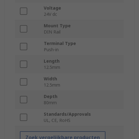
Voltage
24V dc
Mount Type
DIN Rail
Terminal Type
Push-in
Length
12.5mm
Width
12.5mm
Depth
80mm
Standards/Approvals
UL, CE, RoHS
Zoek vergelijkbare producten