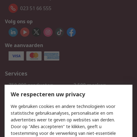
023 51 66 555
Volg ons op
We aanvaarden
Services
750.000 producten
2.500 merken
Bestellen
Inkoopoplossingen
We respecteren uw privacy
Retouren
Technisch advies
We gebruiken cookies en andere technologieën voor
Track & Trace
statistische gebruiksanalyses, personalisatie en om
advertenties weer te geven op websites van derden.
Wettelijk
Door op "Alles accepteren" te klikken, geeft u
toestemming voor de verwerking van niet-essentiële