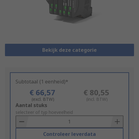
Bekijk deze categorie
Subtotaal (1 eenheid)*
€ 66,57
€ 80,55
(excl. BTW)
(incl. BTW)
Add
Aantal stuks
to
selecteer of typ hoeveelheid
Basket
Controleer leverdata