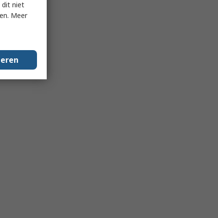
dit niet
ken. Meer
geren