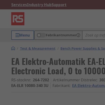
Services
Industry Hub
Support
Menu
Fabrikantnummer
/
Test & Measurement
/
Bench Power Supplies & So
EA Elektro-Automatik EA-E
Electronic Load, 0 to 1000
RS-stocknr.
:
264-7202
Artikelnummer Distrelec
:
30
EA-ELR 10080-340 3U
Fabrikant
:
EA Elektro-Autom