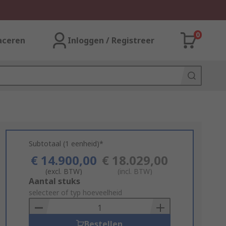
0
aceren
Inloggen / Registreer
Subtotaal (1 eenheid)*
€ 14.900,00
€ 18.029,00
(excl. BTW)
(incl. BTW)
Add
Aantal stuks
to
selecteer of typ hoeveelheid
Basket
Bestellen