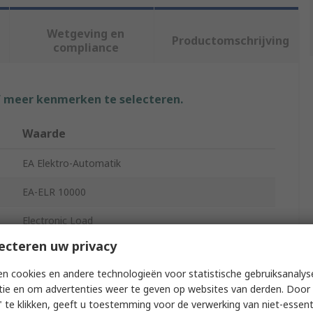
Wetgeving en
Productomschrijving
compliance
f meer kenmerken te selecteren.
Waarde
EA Elektro-Automatik
EA-ELR 10000
Electronic Load
ecteren uw privacy
Electronic Load Regenerative
n cookies en andere technologieën voor statistische gebruiksanalys
0/80 V
tie en om advertenties weer te geven op websites van derden. Door 
 te klikken, geeft u toestemming voor de verwerking van niet-essent