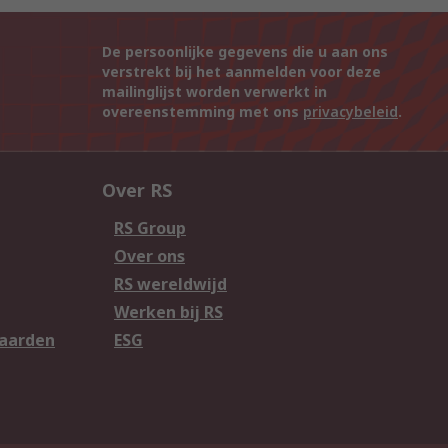
De persoonlijke gegevens die u aan ons
verstrekt bij het aanmelden voor deze
mailinglijst worden verwerkt in
overeenstemming met ons
privacybeleid
.
Over RS
RS Group
Over ons
RS wereldwijd
Werken bij RS
aarden
ESG