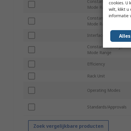
Constant Current
cookies. U 
Mode Range
wilt, klikt
informatie 
Constant Resistance
Mode Range
Interface Type
Alle
Constant Wattage
Mode Range
Efficiency
Rack Unit
Operating Modes
Standards/Approvals
Zoek vergelijkbare producten