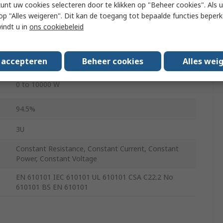
kunt uw cookies selecteren door te klikken op "Beheer cookies". Als u 
0 to 340 A
 u op "Alles weigeren". Dit kan de toegang tot bepaalde functies beper
vindt u in
ons cookiebeleid
0.008 to 13 Ω
USB, CAN, Ethernet, RS232, EtherCAT
s accepteren
Beheer cookies
Alles wei
0 to 10000 W
94.5%
3U
Constant Resistance, Constant Current, Constant
Power, Constant Voltage
EN 610101 IEC 610101 UL 610101 CSA C22.2 No
610101 BS EN 610101