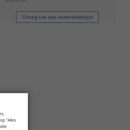
*prijsindicatie
Voeg toe aan onderdelenlijst
es,
op "Alles
iële