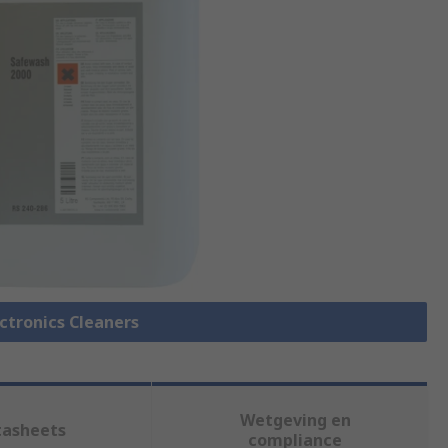
ectronics Cleaners
Wetgeving en
tasheets
compliance