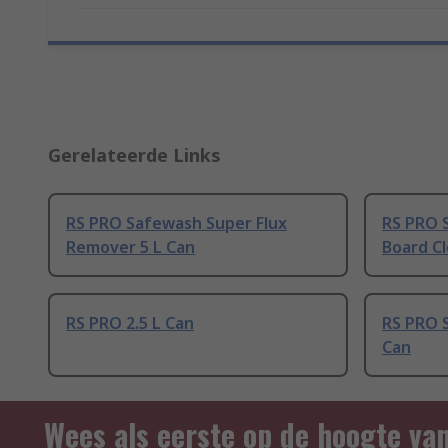
Gerelateerde Links
RS PRO Safewash Super Flux
RS PRO S
Remover 5 L Can
Board Cl
RS PRO 2.5 L Can
RS PRO S
Can
Wees als eerste op de hoogte va