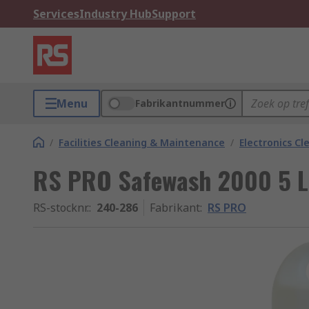
Services
Industry Hub
Support
Menu
Fabrikantnummer
/
Facilities Cleaning & Maintenance
/
Electronics Cl
RS PRO Safewash 2000 5 L
RS-stocknr.
:
240-286
Fabrikant
:
RS PRO