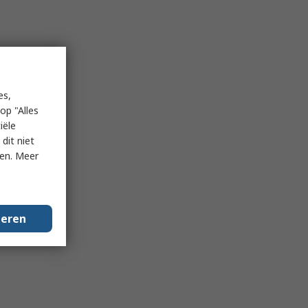
es,
op "Alles
iële
dit niet
ken. Meer
geren