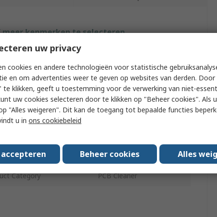
f meer kenmerken te selecteren.
ecteren uw privacy
ribuut
Waarde
n cookies en andere technologieën voor statistische gebruiksanalys
k
RS PRO
tie en om advertenties weer te geven op websites van derden. Door 
 te klikken, geeft u toestemming voor de verwerking van niet-essent
de Name
Safewash 2000
kunt uw cookies selecteren door te klikken op "Beheer cookies". Als u 
 u op "Alles weigeren". Dit kan de toegang tot bepaalde functies beper
age Type
Can
vindt u in
ons cookiebeleid
age Size
5 L
s accepteren
Beheer cookies
Alles wei
ication
PCBs
uct Category
PCB Cleaner