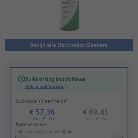
Bekijk alle Electronics Cleaners
Bulkkorting beschikbaar
Bekijk bulkkorting
Subtotaal (1 eenheid)*
€ 57,36
€ 69,41
(excl. BTW)
(incl. BTW)
Add
Aantal stuks
to
selecteer of typ hoeveelheid