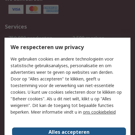
Services
750.000 producten
2.500 merken
Bestellen
Inkoopoplossingen
We respecteren uw privacy
Retouren
Technisch advies
We gebruiken cookies en andere technologieën voor
Track & Trace
statistische gebruiksanalyses, personalisatie en om
advertenties weer te geven op websites van derden.
Wettelijk
Door op "Alles accepteren" te klikken, geeft u
toestemming voor de verwerking van niet-essentiële
Cookiebeleid
Email veiligheid
cookies. U kunt uw cookies selecteren door te klikken op
Privacybeleid
Websitevoorwaarden
"Beheer cookies". Als u dit niet wilt, klikt u op "Alles
weigeren". Dit kan de toegang tot bepaalde functies
Algemene
beperken. Meer informatie vindt u in
ons cookiebeleid
verkoopvoorwaarden
Over RS
Alles accepteren