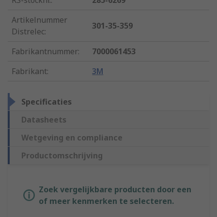
RS-stocknr.
:
285-6269
Artikelnummer
301-35-359
Distrelec
:
Fabrikantnummer
:
7000061453
Fabrikant
:
3M
Specificaties
Datasheets
Wetgeving en compliance
Productomschrijving
Zoek vergelijkbare producten door een
of meer kenmerken te selecteren.