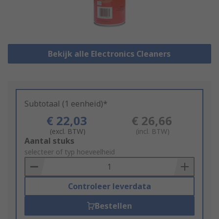
Bekijk alle Electronics Cleaners
Subtotaal (1 eenheid)*
€ 22,03
€ 26,66
(excl. BTW)
(incl. BTW)
Add
Aantal stuks
to
selecteer of typ hoeveelheid
Basket
Controleer leverdata
Bestellen