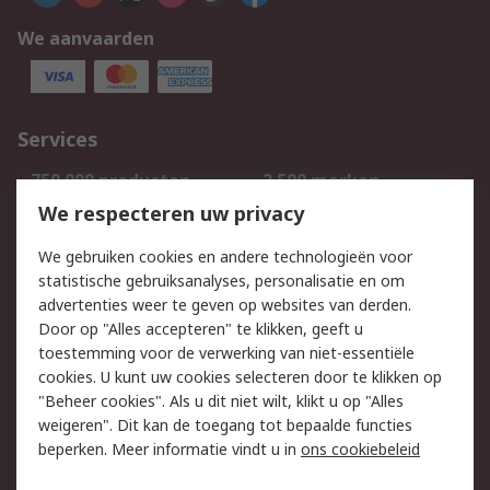
We aanvaarden
Services
750.000 producten
2.500 merken
Bestellen
Inkoopoplossingen
We respecteren uw privacy
Retouren
Technisch advies
We gebruiken cookies en andere technologieën voor
Track & Trace
statistische gebruiksanalyses, personalisatie en om
advertenties weer te geven op websites van derden.
Wettelijk
Door op "Alles accepteren" te klikken, geeft u
toestemming voor de verwerking van niet-essentiële
Cookiebeleid
Email veiligheid
cookies. U kunt uw cookies selecteren door te klikken op
Privacybeleid
Websitevoorwaarden
"Beheer cookies". Als u dit niet wilt, klikt u op "Alles
weigeren". Dit kan de toegang tot bepaalde functies
Algemene
beperken. Meer informatie vindt u in
ons cookiebeleid
verkoopvoorwaarden