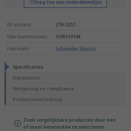
Voeg toe aan onderdelenlijst
RS-stocknr.
:
276-2257
Fabrikantnummer
:
OVA51016E
Fabrikant
:
Schneider Electric
Specificaties
Datasheets
Wetgeving en compliance
Productomschrijving
Zoek vergelijkbare producten door een
of meer kenmerken te selecteren.