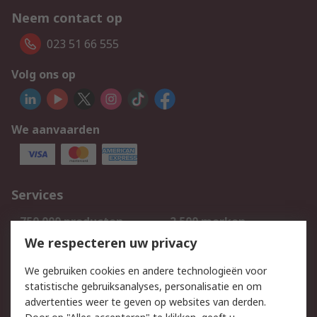
Neem contact op
023 51 66 555
Volg ons op
We aanvaarden
Services
750.000 producten
2.500 merken
Bestellen
Inkoopoplossingen
We respecteren uw privacy
Retouren
Technisch advies
We gebruiken cookies en andere technologieën voor
Track & Trace
statistische gebruiksanalyses, personalisatie en om
advertenties weer te geven op websites van derden.
Wettelijk