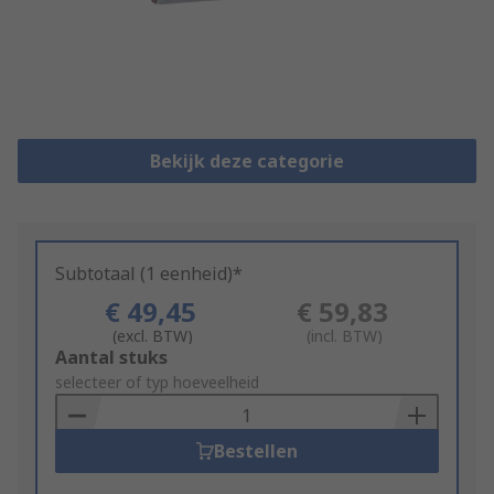
Bekijk deze categorie
Subtotaal (1 eenheid)*
€ 49,45
€ 59,83
(excl. BTW)
(incl. BTW)
Add
Aantal stuks
to
selecteer of typ hoeveelheid
Basket
Bestellen