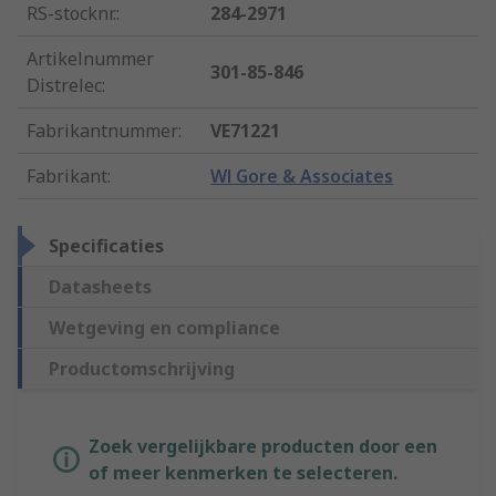
RS-stocknr.
:
284-2971
Artikelnummer
301-85-846
Distrelec
:
Fabrikantnummer
:
VE71221
Fabrikant
:
Wl Gore & Associates
Specificaties
Datasheets
Wetgeving en compliance
Productomschrijving
Zoek vergelijkbare producten door een
of meer kenmerken te selecteren.