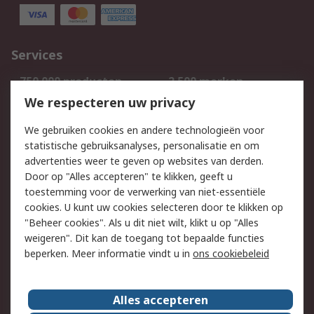
Services
750.000 producten
2.500 merken
Bestellen
Inkoopoplossingen
We respecteren uw privacy
Retouren
Technisch advies
We gebruiken cookies en andere technologieën voor
Track & Trace
statistische gebruiksanalyses, personalisatie en om
advertenties weer te geven op websites van derden.
Wettelijk
Door op "Alles accepteren" te klikken, geeft u
toestemming voor de verwerking van niet-essentiële
Cookiebeleid
Email veiligheid
cookies. U kunt uw cookies selecteren door te klikken op
Privacybeleid
Websitevoorwaarden
"Beheer cookies". Als u dit niet wilt, klikt u op "Alles
weigeren". Dit kan de toegang tot bepaalde functies
Algemene
beperken. Meer informatie vindt u in
ons cookiebeleid
verkoopvoorwaarden
Over RS
Alles accepteren