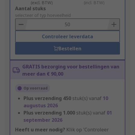
(excl. BTW)
(incl. BTW)
Add
Aantal stuks
to
selecteer of typ hoeveelheid
Basket
Controleer leverdata
Bestellen
GRATIS bezorging voor bestellingen van
meer dan € 90,00
Op voorraad
Plus verzending
450
stuk(s) vanaf
10
augustus 2026
Plus verzending
1.000
stuk(s) vanaf
01
september 2026
Heeft u meer nodig?
Klik op 'Controleer