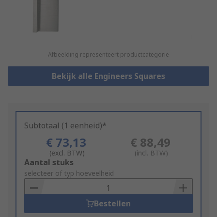
Afbeelding representeert productcategorie
Bekijk alle Engineers Squares
Subtotaal (1 eenheid)*
€ 73,13
€ 88,49
(excl. BTW)
(incl. BTW)
Add
Aantal stuks
to
selecteer of typ hoeveelheid
Basket
Bestellen