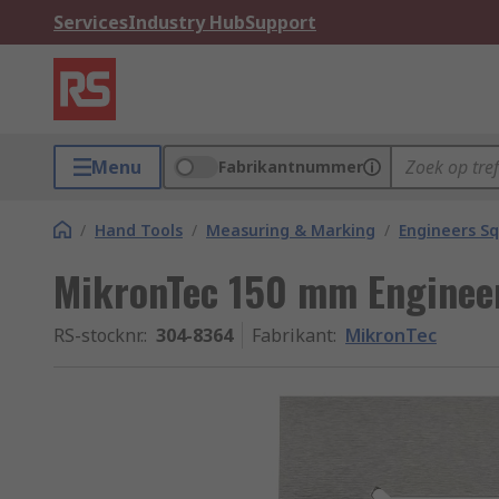
Services
Industry Hub
Support
Menu
Fabrikantnummer
/
Hand Tools
/
Measuring & Marking
/
Engineers S
MikronTec 150 mm Engineer
RS-stocknr.
:
304-8364
Fabrikant
:
MikronTec