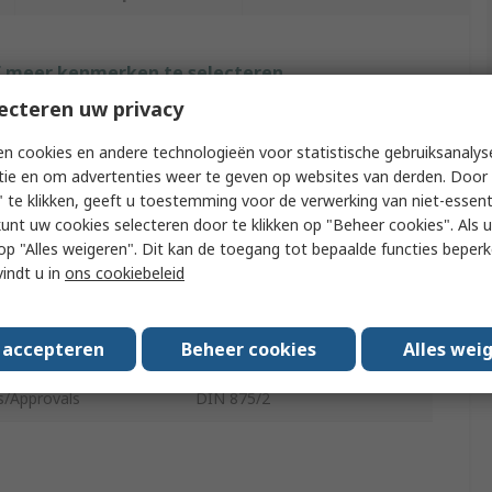
f meer kenmerken te selecteren.
ecteren uw privacy
ut
Waarde
n cookies en andere technologieën voor statistische gebruiksanalys
MikronTec
tie en om advertenties weer te geven op websites van derden. Door 
 te klikken, geeft u toestemming voor de verwerking van niet-essent
Type
Engineer Try Square
kunt uw cookies selecteren door te klikken op "Beheer cookies". Als u 
 u op "Alles weigeren". Dit kan de toegang tot bepaalde functies beper
ngth
150mm
vindt u in
ons cookiebeleid
dth
100mm
s accepteren
Beheer cookies
Alles wei
f Units
1
s/Approvals
DIN 875/2