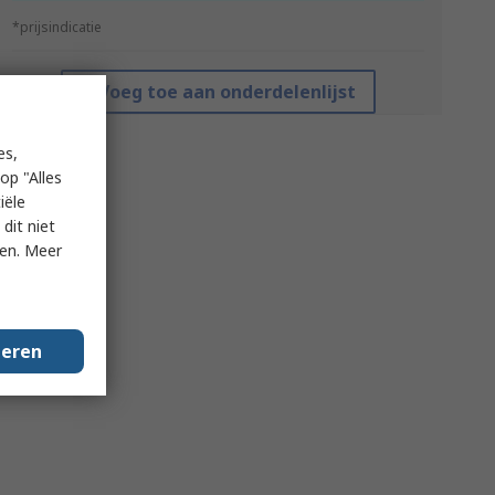
*prijsindicatie
Voeg toe aan onderdelenlijst
es,
op "Alles
iële
dit niet
ken. Meer
geren