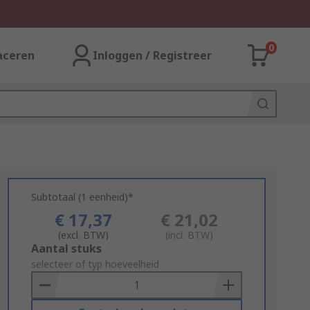
0
aceren
Inloggen / Registreer
Subtotaal (1 eenheid)*
€ 17,37
€ 21,02
(excl. BTW)
(incl. BTW)
Add
Aantal stuks
to
selecteer of typ hoeveelheid
Basket