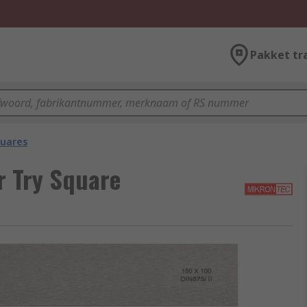
Pakket tr
quares
 Try Square