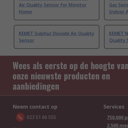
Air Quality Sensor for Monitor
Gas Sen
Home
Indoor A
KEMET Sulphur Dioxide Air Quality
KEMET Ni
Sensor
Quality 
Wees als eerste op de hoogte va
onze nieuwste producten en
aanbiedingen
Neem contact op
Services
023 51 66 555
750.000 
2.500 me