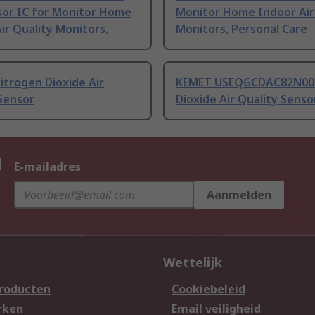
sor IC for Monitor Home
Monitor Home Indoor Air
ir Quality Monitors,
Monitors, Personal Care
trogen Dioxide Air
KEMET USEQGCDAC82N00
Sensor
Dioxide Air Quality Senso
n
E-mailadres
Aanmelden
Wettelijk
producten
Cookiebeleid
rken
Email veiligheid