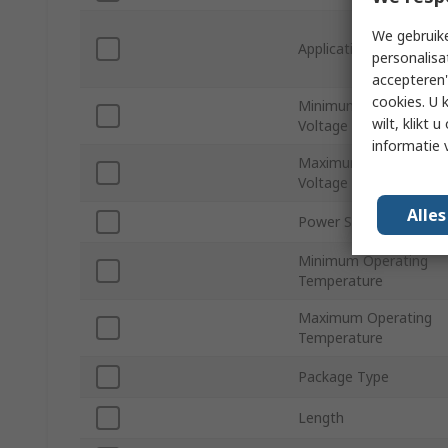
We gebruike
Application
personalisa
accepteren"
cookies. U 
Minimum Supply
wilt, klikt
Voltage
informatie 
Maximum Supply
Voltage
Alle
Power Source
Minimum Operating
Temperature
Maximum Operating
Temperature
Package Type
Length