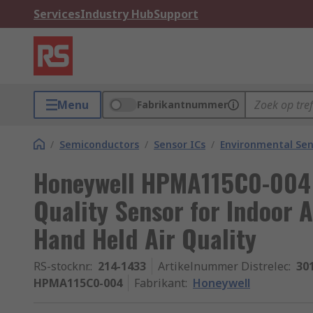
Services
Industry Hub
Support
Menu
Fabrikantnummer
/
Semiconductors
/
Sensor ICs
/
Environmental Sen
Honeywell HPMA115C0-004 
Quality Sensor for Indoor A
Hand Held Air Quality
RS-stocknr.
:
214-1433
Artikelnummer Distrelec
:
30
HPMA115C0-004
Fabrikant
:
Honeywell