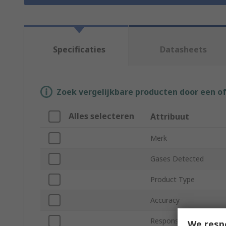
Specificaties
Datasheets
Zoek vergelijkbare producten door een o
Alles selecteren
Attribuut
Merk
Gases Detected
Product Type
Accuracy
Response Time
We resp