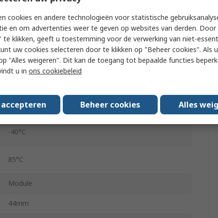
Indoor Air Quality Monitors, Hand Held Air Quality
n cookies en andere technologieën voor statistische gebruiksanalys
Monitors, Air Purifier, Automotive Cabin Air Purifiers,
tie en om advertenties weer te geven op websites van derden. Door 
HVAC
 te klikken, geeft u toestemming voor de verwerking van niet-essent
kunt uw cookies selecteren door te klikken op "Beheer cookies". Als u 
0V
 u op "Alles weigeren". Dit kan de toegang tot bepaalde functies beper
vindt u in
ons cookiebeleid
5V
s accepteren
Beheer cookies
Alles wei
Mains
-40°C
85°C
Module
44mm