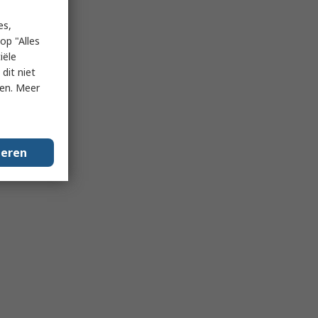
es,
op "Alles
iële
dit niet
ken. Meer
geren