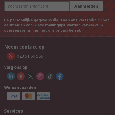
Aanmelden
De persoonlijke gegevens die u aan ons verstrekt bij het
aanmelden voor deze mailinglijst worden verwerkt in
overeenstemming met ons
privacybeleid
.
Neem contact op
023 51 66 555
Volg ons op
We aanvaarden
Services