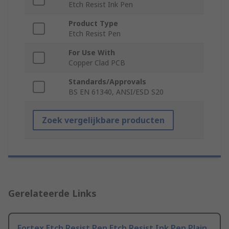
Etch Resist Ink Pen
Product Type
Etch Resist Pen
For Use With
Copper Clad PCB
Standards/Approvals
BS EN 61340, ANSI/ESD S20
Zoek vergelijkbare producten
Gerelateerde Links
Fortex Etch Resist Pen Etch Resist Ink Pen Plain