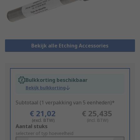
Bekijk alle Etching Accessories
Bulkkorting beschikbaar
Bekijk bulkkorting
Subtotaal (1 verpakking van 5 eenheden)*
€ 21,02
€ 25,435
(excl. BTW)
(incl. BTW)
Add
Aantal stuks
to
selecteer of typ hoeveelheid