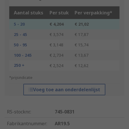
Aantal stuks
Per stuk
Per verpakking*
5 - 20
€ 4,204
€ 21,02
25 - 45
€ 3,574
€ 17,87
50 - 95
€ 3,148
€ 15,74
100 - 245
€ 2,734
€ 13,67
250 +
€ 2,524
€ 12,62
*prijsindicatie
Voeg toe aan onderdelenlijst
RS-stocknr.
:
745-0831
Fabrikantnummer
:
AR19.5