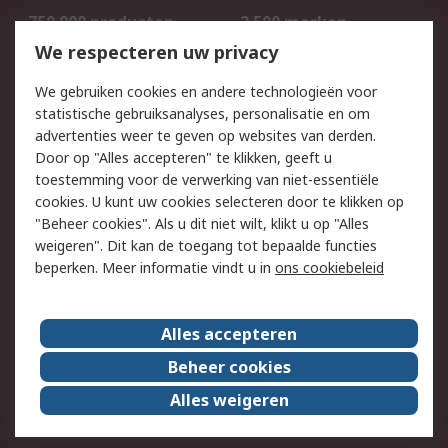
750.000 producten
2.500 merken
Bestellen
Inkoopoplossingen
We respecteren uw privacy
Retouren
Technisch advies
We gebruiken cookies en andere technologieën voor
Track & Trace
statistische gebruiksanalyses, personalisatie en om
advertenties weer te geven op websites van derden.
Wettelijk
Door op "Alles accepteren" te klikken, geeft u
toestemming voor de verwerking van niet-essentiële
Cookiebeleid
Email veiligheid
cookies. U kunt uw cookies selecteren door te klikken op
Privacybeleid
Websitevoorwaarden
"Beheer cookies". Als u dit niet wilt, klikt u op "Alles
weigeren". Dit kan de toegang tot bepaalde functies
Algemene
beperken. Meer informatie vindt u in
ons cookiebeleid
verkoopvoorwaarden
Over RS
Alles accepteren
RS Group
Over ons
Beheer cookies
RS wereldwijd
Werken bij RS
Alles weigeren
ESG