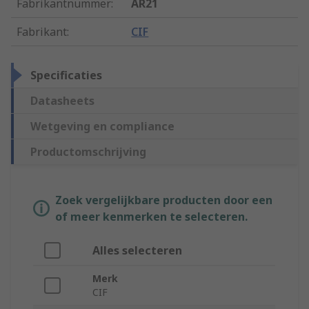
Fabrikantnummer
:
AR21
Fabrikant
:
CIF
Specificaties
Datasheets
Wetgeving en compliance
Productomschrijving
Zoek vergelijkbare producten door een
of meer kenmerken te selecteren.
Alles selecteren
Merk
CIF