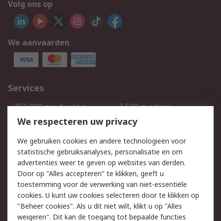
Volg ons op
We aanvaarden
Services
750.000 producten
2.500 merken
Bestellen
Inkoopoplossingen
We respecteren uw privacy
Retouren
Technisch advies
We gebruiken cookies en andere technologieën voor
Track & Trace
statistische gebruiksanalyses, personalisatie en om
advertenties weer te geven op websites van derden.
Wettelijk
Door op "Alles accepteren" te klikken, geeft u
toestemming voor de verwerking van niet-essentiële
Cookiebeleid
Email veiligheid
cookies. U kunt uw cookies selecteren door te klikken op
Privacybeleid
Websitevoorwaarden
"Beheer cookies". Als u dit niet wilt, klikt u op "Alles
weigeren". Dit kan de toegang tot bepaalde functies
Algemene