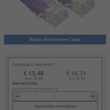
Bekijk alle Ethernet Cable
Subtotaal (1 eenheid)*
€ 13,48
€ 16,31
(excl. BTW)
(incl. BTW)
Add
Aantal stuks
to
selecteer of typ hoeveelheid
Basket
Controleer leverdata