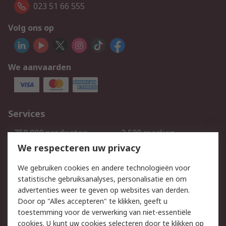
023 51 66 555
Volg ons op
We aanvaarden
Services
750.000 producten
2.500 merken
Bestellen
Inkoopoplossingen
We respecteren uw privacy
Retouren
Technisch advies
We gebruiken cookies en andere technologieën voor
Track & Trace
statistische gebruiksanalyses, personalisatie en om
advertenties weer te geven op websites van derden.
Wettelijk
Door op "Alles accepteren" te klikken, geeft u
toestemming voor de verwerking van niet-essentiële
Cookiebeleid
Email veiligheid
cookies. U kunt uw cookies selecteren door te klikken op