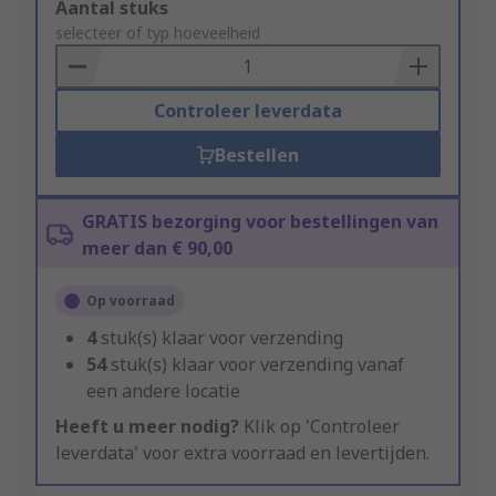
Add
Aantal stuks
to
selecteer of typ hoeveelheid
Basket
Controleer leverdata
Bestellen
GRATIS bezorging voor bestellingen van
meer dan € 90,00
Op voorraad
4
stuk(s) klaar voor verzending
54
stuk(s) klaar voor verzending vanaf
een andere locatie
Heeft u meer nodig?
Klik op 'Controleer
leverdata' voor extra voorraad en levertijden.