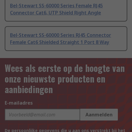
Bel-Stewart SS-60000 Series Female RJ45
Connector Cat6, UTP Shield Right Angle
Bel-Stewart SS-60000 Series RJ45 Connector
Female Cat6 Shielded Straight 1 Port 8 Way
Wees als eerste op de hoogte van
onze nieuwste producten en
aanbiedingen
E-mailadres
Aanmelden
De persoonlijke gegevens die u aan ons verstrekt bij het