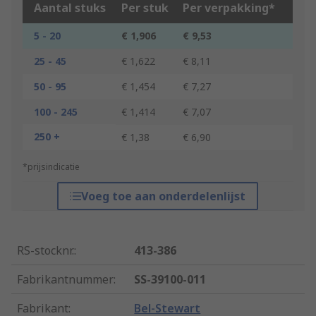
Aantal stuks
Per stuk
Per verpakking*
5 - 20
€ 1,906
€ 9,53
25 - 45
€ 1,622
€ 8,11
50 - 95
€ 1,454
€ 7,27
100 - 245
€ 1,414
€ 7,07
250 +
€ 1,38
€ 6,90
*prijsindicatie
Voeg toe aan onderdelenlijst
RS-stocknr.
:
413-386
Fabrikantnummer
:
SS-39100-011
Fabrikant
:
Bel-Stewart