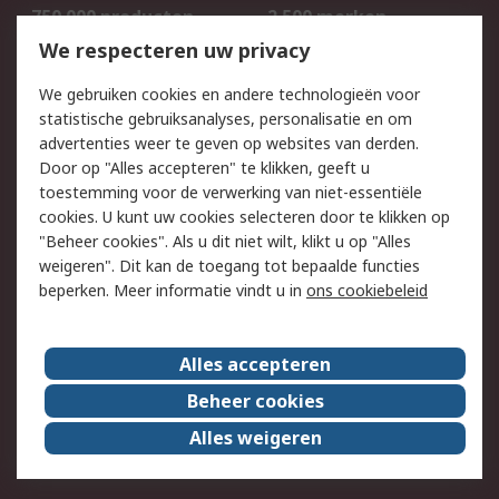
750.000 producten
2.500 merken
Bestellen
Inkoopoplossingen
We respecteren uw privacy
Retouren
Technisch advies
We gebruiken cookies en andere technologieën voor
Track & Trace
statistische gebruiksanalyses, personalisatie en om
advertenties weer te geven op websites van derden.
Wettelijk
Door op "Alles accepteren" te klikken, geeft u
toestemming voor de verwerking van niet-essentiële
Cookiebeleid
Email veiligheid
cookies. U kunt uw cookies selecteren door te klikken op
Privacybeleid
Websitevoorwaarden
"Beheer cookies". Als u dit niet wilt, klikt u op "Alles
weigeren". Dit kan de toegang tot bepaalde functies
Algemene
beperken. Meer informatie vindt u in
ons cookiebeleid
verkoopvoorwaarden
Over RS
Alles accepteren
RS Group
Over ons
Beheer cookies
RS wereldwijd
Werken bij RS
Alles weigeren
ESG