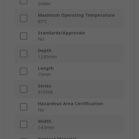
Solder
Maximum Operating Temperature
85°C
Standards/Approvals
No
Depth
12.85mm
Length
15mm
Series
615008
Hazardous Area Certification
No
Width
14.5mm
Contact Material