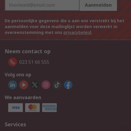
Aanmelden
De persoonlijke gegevens die u aan ons verstrekt bij het
aanmelden voor deze mailinglijst worden verwerkt in
overeenstemming met ons
privacybeleid
.
Neem contact op
023 51 66 555
Volg ons op
We aanvaarden
Services