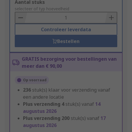
Add
Aantal stuks
to
selecteer of typ hoeveelheid
Basket
Controleer leverdata
Bestellen
GRATIS bezorging voor bestellingen van
meer dan € 90,00
Op voorraad
236
stuk(s) klaar voor verzending vanaf
een andere locatie
Plus verzending
4
stuk(s) vanaf
14
augustus 2026
Plus verzending
200
stuk(s) vanaf
17
augustus 2026