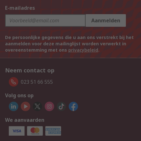
E-mailadres
Aanmelden
De persoonlijke gegevens die u aan ons verstrekt bij het
aanmelden voor deze mailinglijst worden verwerkt in
overeenstemming met ons
privacybeleid
.
Neem contact op
023 51 66 555
Volg ons op
We aanvaarden