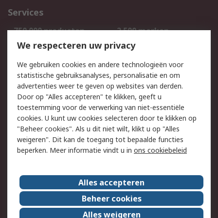
Services
750.000 producten
2.500 merken
Bestellen
Inkoopoplossingen
We respecteren uw privacy
Retouren
Technisch advies
We gebruiken cookies en andere technologieën voor
Track & Trace
statistische gebruiksanalyses, personalisatie en om
advertenties weer te geven op websites van derden.
Wettelijk
Door op "Alles accepteren" te klikken, geeft u
toestemming voor de verwerking van niet-essentiële
Cookiebeleid
Email veiligheid
cookies. U kunt uw cookies selecteren door te klikken op
Privacybeleid
Websitevoorwaarden
"Beheer cookies". Als u dit niet wilt, klikt u op "Alles
weigeren". Dit kan de toegang tot bepaalde functies
Algemene
beperken. Meer informatie vindt u in
ons cookiebeleid
verkoopvoorwaarden
Over RS
Alles accepteren
RS Group
Over ons
Beheer cookies
RS wereldwijd
Werken bij RS
Alles weigeren