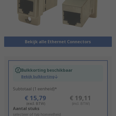
Bekijk alle Ethernet Connectors
Bulkkorting beschikbaar
Bekijk bulkkorting
Subtotaal (1 eenheid)*
€ 15,79
€ 19,11
(excl. BTW)
(incl. BTW)
Add
Aantal stuks
to
selecteer of typ hoeveelheid