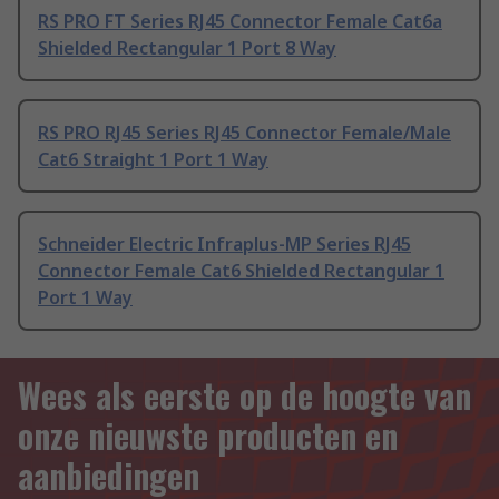
RS PRO FT Series RJ45 Connector Female Cat6a
Shielded Rectangular 1 Port 8 Way
RS PRO RJ45 Series RJ45 Connector Female/Male
Cat6 Straight 1 Port 1 Way
Schneider Electric Infraplus-MP Series RJ45
Connector Female Cat6 Shielded Rectangular 1
Port 1 Way
Wees als eerste op de hoogte van
onze nieuwste producten en
aanbiedingen