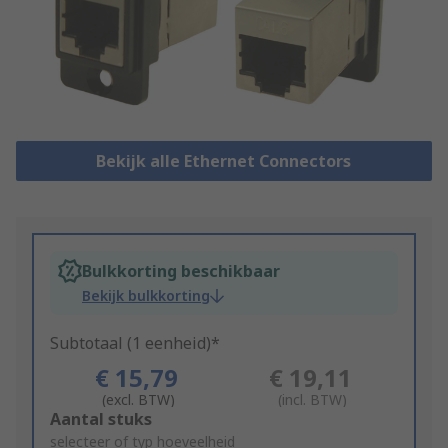
Bekijk alle Ethernet Connectors
Bulkkorting beschikbaar
Bekijk bulkkorting
Subtotaal (1 eenheid)*
€ 15,79
€ 19,11
(excl. BTW)
(incl. BTW)
Add
Aantal stuks
to
selecteer of typ hoeveelheid