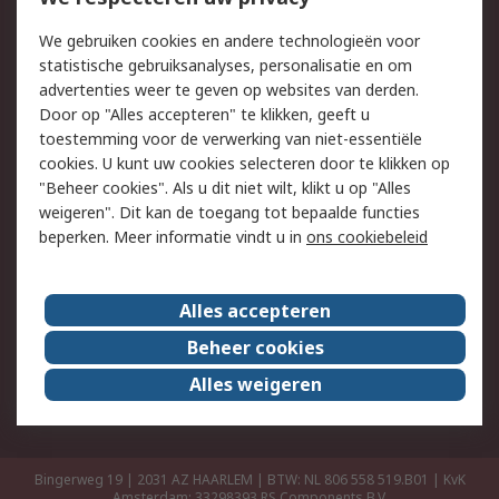
Retouren
Technisch advies
We gebruiken cookies en andere technologieën voor
Track & Trace
statistische gebruiksanalyses, personalisatie en om
advertenties weer te geven op websites van derden.
Wettelijk
Door op "Alles accepteren" te klikken, geeft u
toestemming voor de verwerking van niet-essentiële
Cookiebeleid
Email veiligheid
cookies. U kunt uw cookies selecteren door te klikken op
Privacybeleid
Websitevoorwaarden
"Beheer cookies". Als u dit niet wilt, klikt u op "Alles
weigeren". Dit kan de toegang tot bepaalde functies
Algemene
beperken. Meer informatie vindt u in
ons cookiebeleid
verkoopvoorwaarden
Over RS
Alles accepteren
RS Group
Over ons
Beheer cookies
RS wereldwijd
Werken bij RS
Alles weigeren
ESG
Bingerweg 19 | 2031 AZ HAARLEM | BTW: NL 806 558 519.B01 | KvK
Amsterdam: 33298393
RS Components B.V.