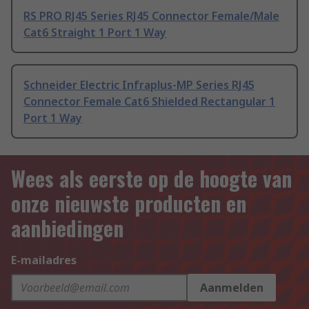
RS PRO RJ45 Series RJ45 Connector Female/Male
Cat6 Straight 1 Port 1 Way
Schneider Electric Infraplus-MP Series RJ45
Connector Female Cat6 Shielded Rectangular 1
Port 1 Way
Wees als eerste op de hoogte van
onze nieuwste producten en
aanbiedingen
E-mailadres
Aanmelden