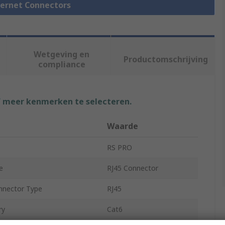
thernet Connectors
Wetgeving en
Productomschrijving
compliance
f meer kenmerken te selecteren.
Waarde
RS PRO
e
RJ45 Connector
nnector Type
RJ45
ry
Cat6