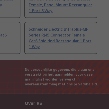
ay
Female, Panel Mount Rectangular
1 Port 8 Way
Schneider Electric Infraplus-MP
Cat6
Series RJ45 Connector Female
Cat6 Shielded Rectangular 1 Port
1 Way
De persoonlijke gegevens die u aan ons
verstrekt bij het aanmelden voor deze
mailinglijst worden verwerkt in
overeenstemming met ons
privacybeleid
.
Over RS