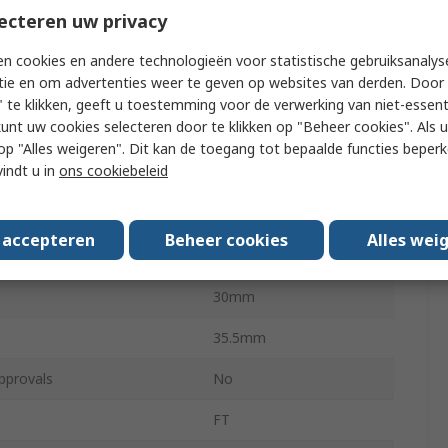
Panel Mount
ecteren uw privacy
orts
1
n cookies en andere technologieën voor statistische gebruiksanalys
tie en om advertenties weer te geven op websites van derden. Door 
Ways
8
 te klikken, geeft u toestemming voor de verwerking van niet-essent
kunt uw cookies selecteren door te klikken op "Beheer cookies". Als u 
Type
IDC
 u op "Alles weigeren". Dit kan de toegang tot bepaalde functies beper
vindt u in
ons cookiebeleid
Gender
Female
Rectangular
s accepteren
Beheer cookies
Alles wei
 Type
IDC
30mm
35.5mm
pprovals
No
FT