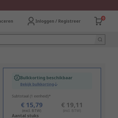
0
aceren
Inloggen / Registreer
Bulkkorting beschikbaar
Bekijk bulkkorting
Subtotaal (1 eenheid)*
€ 15,79
€ 19,11
(excl. BTW)
(incl. BTW)
Add
Aantal stuks