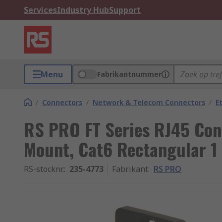
Services
Industry Hub
Support
Menu
Fabrikantnummer
/
Connectors
/
Network & Telecom Connectors
/
E
RS PRO FT Series RJ45 Con
Mount, Cat6 Rectangular 1
RS-stocknr.
:
235-4773
Fabrikant
:
RS PRO