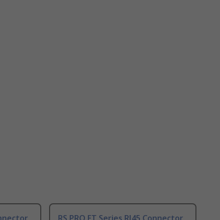
nnector
RS PRO FT Series RJ45 Connector