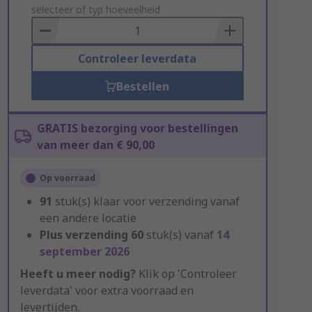
to
selecteer of typ hoeveelheid
Basket
Controleer leverdata
Bestellen
GRATIS bezorging voor bestellingen
van meer dan € 90,00
Op voorraad
91
stuk(s) klaar voor verzending vanaf
een andere locatie
Plus verzending
60
stuk(s) vanaf
14
september 2026
Heeft u meer nodig?
Klik op 'Controleer
leverdata' voor extra voorraad en
levertijden.