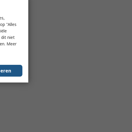
es,
op "Alles
iële
dit niet
ken. Meer
geren