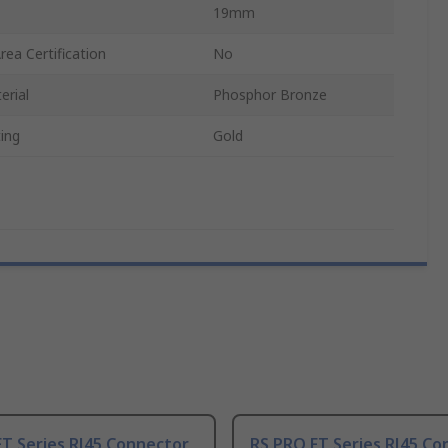
19mm
ea Certification
No
erial
Phosphor Bronze
ing
Gold
T Series RJ45 Connector
RS PRO FT Series RJ45 Co