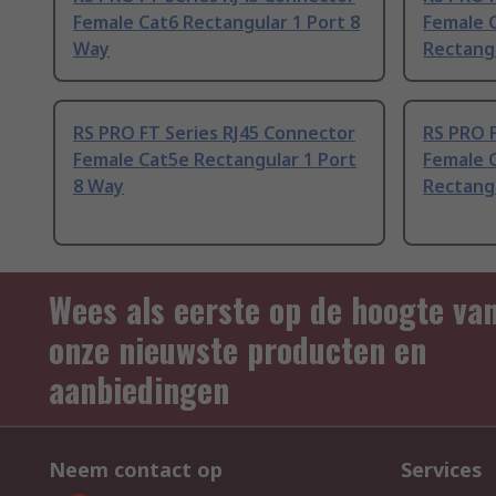
Female Cat6 Rectangular 1 Port 8
Female 
Way
Rectangu
RS PRO FT Series RJ45 Connector
RS PRO F
Female Cat5e Rectangular 1 Port
Female 
8 Way
Rectangu
Wees als eerste op de hoogte va
onze nieuwste producten en
aanbiedingen
Neem contact op
Services