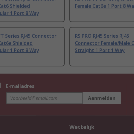
Cat6 Shielded
Female Cat6e 1 Port 8 W
lar 1 Port 8 Way
T Series RJ45 Connector
RS PRO RJ45 Series RJ45
Cat6a Shielded
Connector Female/Male 
lar 1 Port 8 Way
Straight 1 Port 1 Way
n
E-mailadres
Aanmelden
Wettelijk