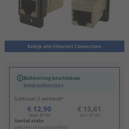
Bekijk alle Ethernet Connectors
Bulkkorting beschikbaar
Bekijk bulkkorting
Subtotaal (1 eenheid)*
€ 12,90
€ 15,61
(excl. BTW)
(incl. BTW)
Add
Aantal stuks
to
selecteer of typ hoeveelheid