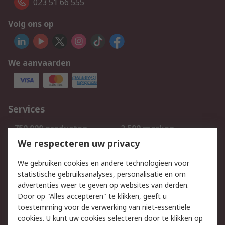
023 51 66 555
Volg ons op
We aanvaarden
Services
750.000 producten
2.500 merken
Bestellen
Inkoopoplossingen
We respecteren uw privacy
Retouren
Technisch advies
We gebruiken cookies en andere technologieën voor
Track & Trace
statistische gebruiksanalyses, personalisatie en om
advertenties weer te geven op websites van derden.
Wettelijk
Door op "Alles accepteren" te klikken, geeft u
toestemming voor de verwerking van niet-essentiële
Cookiebeleid
Email veiligheid
cookies. U kunt uw cookies selecteren door te klikken op