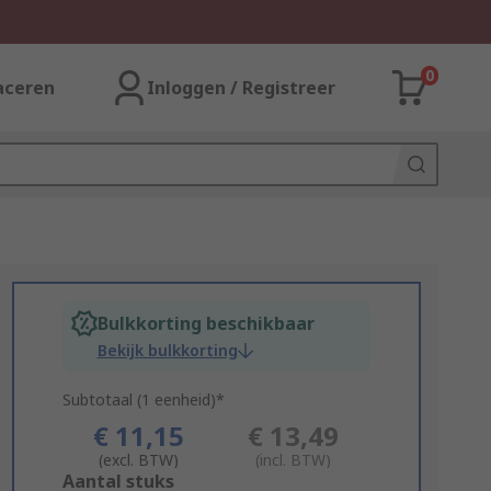
0
aceren
Inloggen / Registreer
Bulkkorting beschikbaar
Bekijk bulkkorting
Subtotaal (1 eenheid)*
€ 11,15
€ 13,49
(excl. BTW)
(incl. BTW)
Add
Aantal stuks