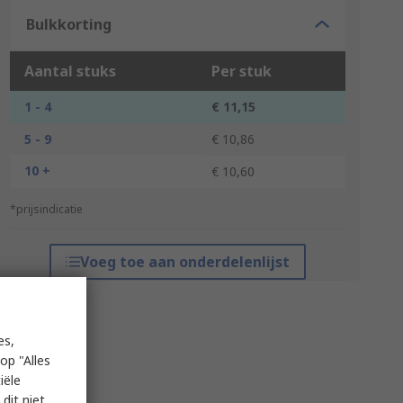
Bulkkorting
Aantal stuks
Per stuk
1 - 4
€ 11,15
5 - 9
€ 10,86
10 +
€ 10,60
*prijsindicatie
Voeg toe aan onderdelenlijst
es,
op "Alles
iële
dit niet