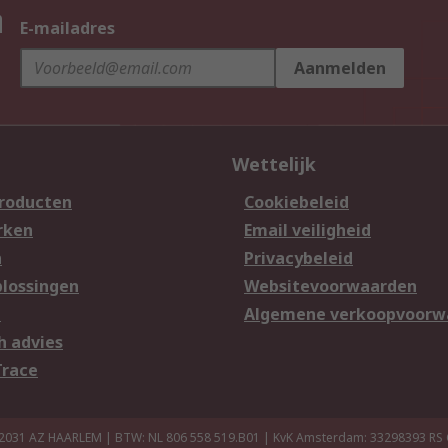
n
E-mailadres
Aanmelden
Wettelijk
producten
Cookiebeleid
rken
Email veiligheid
n
Privacybeleid
lossingen
Websitevoorwaarden
n
Algemene verkoopvoorw
h advies
Trace
 2031 AZ HAARLEM | BTW: NL 806 558 519.B01 | KvK Amsterdam: 33298393
RS 