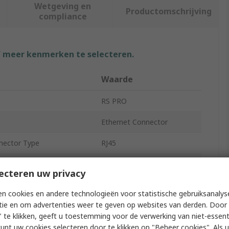
Wetgeving en
Productomschrijving
compliance
f meer kenmerken te selecteren.
Waarde
RS PRO
Ethernet Connector
nector Type
RJ45
y
Cat6
ecteren uw privacy
rts
1
n cookies en andere technologieën voor statistische gebruiksanalys
tie en om advertenties weer te geven op websites van derden. Door 
Panel Mount
 te klikken, geeft u toestemming voor de verwerking van niet-essent
ays
8
kunt uw cookies selecteren door te klikken op "Beheer cookies". Als u 