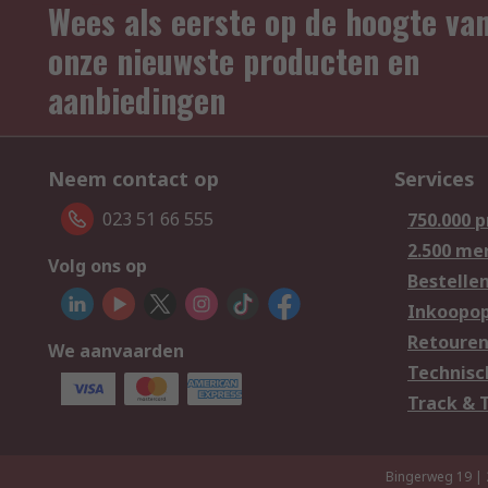
Wees als eerste op de hoogte va
onze nieuwste producten en
aanbiedingen
Neem contact op
Services
023 51 66 555
750.000 
2.500 me
Volg ons op
Bestelle
Inkoopop
Retoure
We aanvaarden
Technisc
Track & 
Bingerweg 19 |