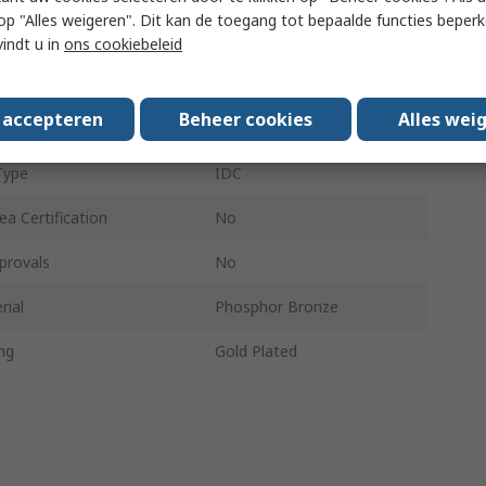
 u op "Alles weigeren". Dit kan de toegang tot bepaalde functies beper
ender
Female
vindt u in
ons cookiebeleid
ype
IDC
s accepteren
Beheer cookies
Alles wei
Straight
Type
IDC
a Certification
No
provals
No
rial
Phosphor Bronze
ng
Gold Plated