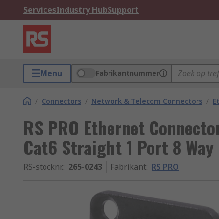
Services
Industry Hub
Support
Menu
Fabrikantnummer
/
Connectors
/
Network & Telecom Connectors
/
E
RS PRO Ethernet Connector
Cat6 Straight 1 Port 8 Way
RS-stocknr.
:
265-0243
Fabrikant
:
RS PRO