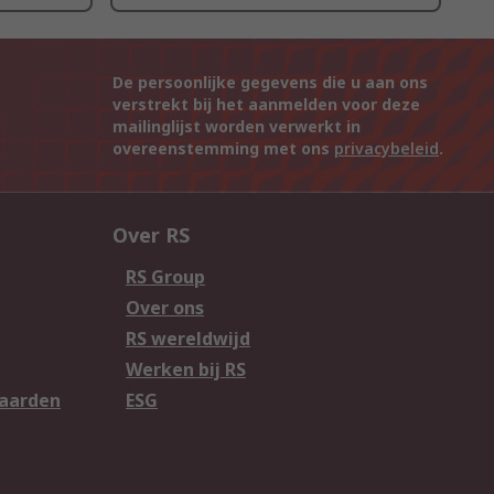
De persoonlijke gegevens die u aan ons
verstrekt bij het aanmelden voor deze
mailinglijst worden verwerkt in
overeenstemming met ons
privacybeleid
.
Over RS
RS Group
Over ons
RS wereldwijd
Werken bij RS
aarden
ESG