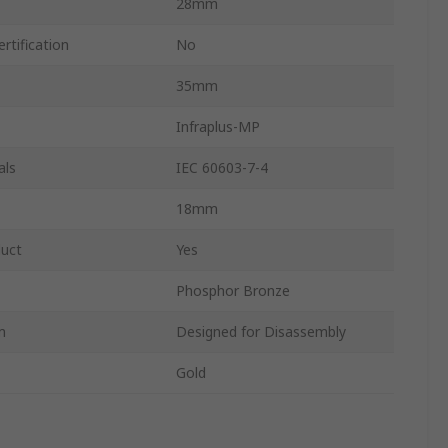
28mm
rtification
No
35mm
Infraplus-MP
als
IEC 60603-7-4
18mm
duct
Yes
Phosphor Bronze
m
Designed for Disassembly
Gold