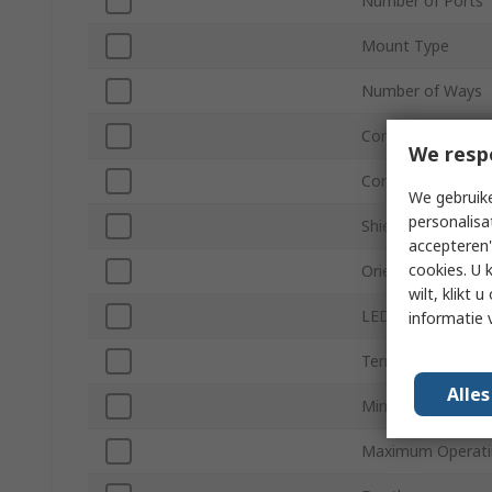
Number of Ports
Mount Type
Number of Ways
Connector Type
We resp
Connector Gende
We gebruike
personalisa
Shield Type
accepteren"
cookies. U 
Orientation
wilt, klikt
LED
informatie 
Termination Type
Alle
Minimum Operati
Maximum Operati