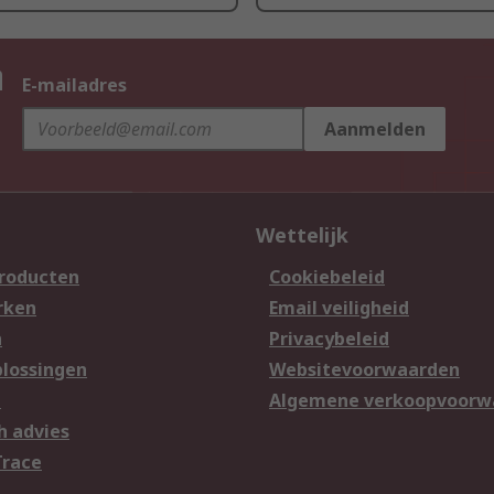
n
E-mailadres
Aanmelden
Wettelijk
producten
Cookiebeleid
rken
Email veiligheid
n
Privacybeleid
lossingen
Websitevoorwaarden
n
Algemene verkoopvoorw
h advies
Trace