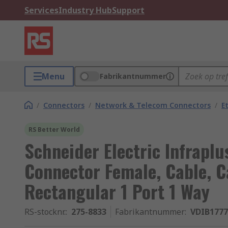
Services
Industry Hub
Support
Menu
Fabrikantnummer
/
Connectors
/
Network & Telecom Connectors
/
E
RS Better World
Schneider Electric Infrapl
Connector Female, Cable, C
Rectangular 1 Port 1 Way
RS-stocknr.
:
275-8833
Fabrikantnummer
:
VDIB1777