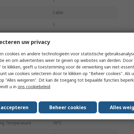
1
Cable
1
RJ45
ecteren uw privacy
r
Female
n cookies en andere technologieën voor statistische gebruiksanalys
tie en om advertenties weer te geven op websites van derden. Door 
Shielded
 te klikken, geeft u toestemming voor de verwerking van niet-essent
kunt uw cookies selecteren door te klikken op "Beheer cookies". Als u 
Rectangular
 u op "Alles weigeren". Dit kan de toegang tot bepaalde functies beper
No
vindt u in
ons cookiebeleid
IDC
s accepteren
Beheer cookies
Alles wei
ng Temperature
-40°C
ng Temperature
70°C