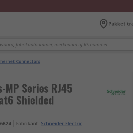
Pakket tr
thernet Connectors
us-MP Series RJ45
at6 Shielded
6B24
Fabrikant
:
Schneider Electric