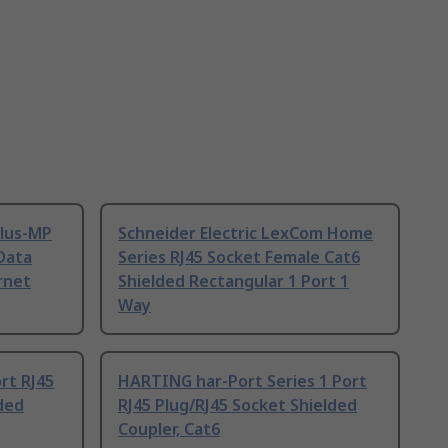
plus-MP
Schneider Electric LexCom Home
Data
Series RJ45 Socket Female Cat6
rnet
Shielded Rectangular 1 Port 1
Way
rt RJ45
HARTING har-Port Series 1 Port
ded
RJ45 Plug/RJ45 Socket Shielded
Coupler, Cat6