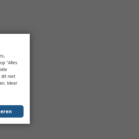
es,
op "Alles
iële
dit niet
ken. Meer
geren