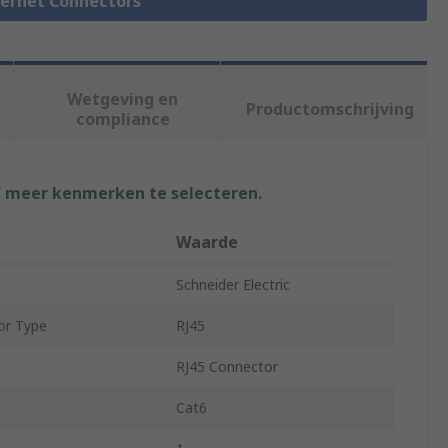
thernet Connectors
Wetgeving en
Productomschrijving
compliance
f meer kenmerken te selecteren.
Waarde
Schneider Electric
or Type
RJ45
RJ45 Connector
Cat6