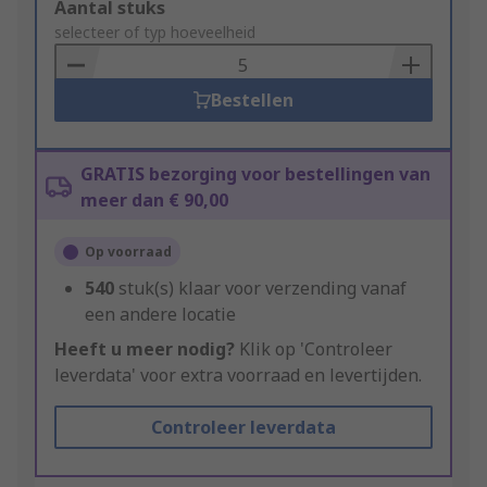
Add
Aantal stuks
to
selecteer of typ hoeveelheid
Basket
Bestellen
GRATIS bezorging voor bestellingen van
meer dan € 90,00
Op voorraad
540
stuk(s) klaar voor verzending vanaf
een andere locatie
Heeft u meer nodig?
Klik op 'Controleer
leverdata' voor extra voorraad en levertijden.
Controleer leverdata