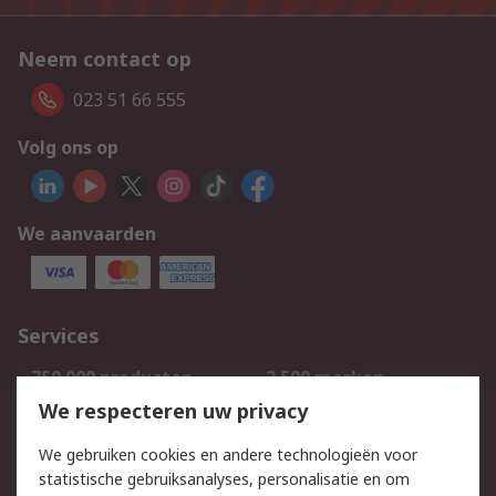
Neem contact op
023 51 66 555
Volg ons op
We aanvaarden
Services
750.000 producten
2.500 merken
Bestellen
Inkoopoplossingen
We respecteren uw privacy
Retouren
Technisch advies
We gebruiken cookies en andere technologieën voor
Track & Trace
statistische gebruiksanalyses, personalisatie en om