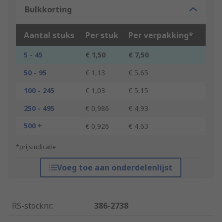
Bulkkorting
Aantal stuks
Per stuk
Per verpakking*
5 - 45
€ 1,50
€ 7,50
50 - 95
€ 1,13
€ 5,65
100 - 245
€ 1,03
€ 5,15
250 - 495
€ 0,986
€ 4,93
500 +
€ 0,926
€ 4,63
*prijsindicatie
Voeg toe aan onderdelenlijst
RS-stocknr.
:
386-2738