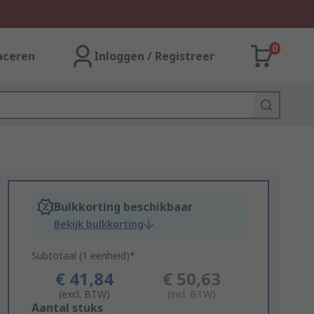
0
aceren
Inloggen / Registreer
Bulkkorting beschikbaar
Bekijk bulkkorting
Subtotaal (1 eenheid)*
€ 41,84
€ 50,63
(excl. BTW)
(incl. BTW)
Add
Aantal stuks