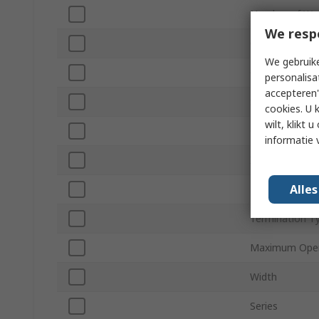
Number of Wa
We resp
Connector Ty
We gebruike
Connector Ge
personalisa
accepteren"
Shield Type
cookies. U 
wilt, klikt
Orientation
informatie 
IP Rating
Alle
Minimum Oper
Termination T
Maximum Oper
Width
Series