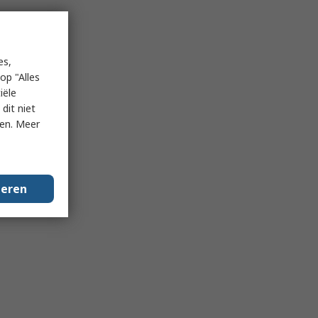
es,
op "Alles
iële
dit niet
ken. Meer
geren