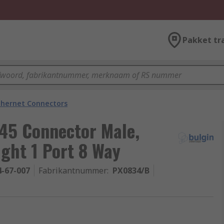
Pakket tr
thernet Connectors
45 Connector Male,
ight 1 Port 8 Way
4-67-007
Fabrikantnummer
:
PX0834/B