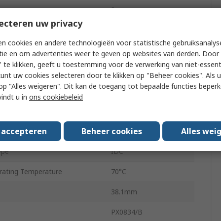
ys
8
ecteren uw privacy
pe
Plug
n cookies en andere technologieën voor statistische gebruiksanalys
nder
Male
tie en om advertenties weer te geven op websites van derden. Door 
 te klikken, geeft u toestemming voor de verwerking van niet-essent
Shielded
kunt uw cookies selecteren door te klikken op "Beheer cookies". Als u 
 u op "Alles weigeren". Dit kan de toegang tot bepaalde functies beper
Straight
vindt u in
ons cookiebeleid
IP68
s accepteren
Beheer cookies
Alles wei
ating Temperature
-20°C
ype
IDC
ating Temperature
70°C
38.1mm
PX0834/B