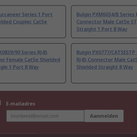
uccaneer Series 1 Port
Bulgin PXM6034/B Series 
elded Coupler, Cat5e
Connector Male Cat5e ST
Straight 1 Port 8 Way
X0839/90 Series RJ45
Bulgin PX0777/CAT5ESTP 
or Female Cat5e Shielded
RJ45 Connector Male Cat
gle 1 Port 8 Way
Shielded Straight 8 Way
n
E-mailadres
Aanmelden