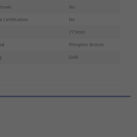
rovals
No
 Certification
No
77.5mm
ial
Phosphor Bronze
g
Gold