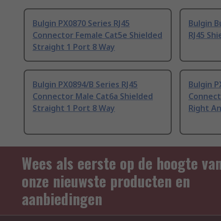
Bulgin PX0870 Series RJ45
Bulgin B
Connector Female Cat5e Shielded
RJ45 Shi
Straight 1 Port 8 Way
Bulgin PX0894/B Series RJ45
Bulgin P
Connector Male Cat6a Shielded
Connect
Straight 1 Port 8 Way
Right An
Wees als eerste op de hoogte va
onze nieuwste producten en
aanbiedingen