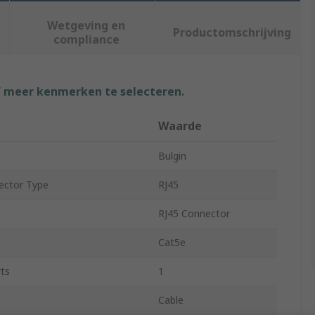
Wetgeving en
Productomschrijving
compliance
f meer kenmerken te selecteren.
Waarde
Bulgin
ector Type
RJ45
RJ45 Connector
Cat5e
ts
1
Cable