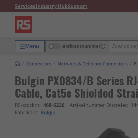
Services
Industry Hub
Support
Menu
Fabrikantnummer
/
Connectors
/
Network & Telecom Connectors
/
E
Bulgin PX0834/B Series RJ
Cable, Cat5e Shielded Stra
RS-stocknr.
:
468-6226
Artikelnummer Distrelec
:
14
Fabrikant
:
Bulgin