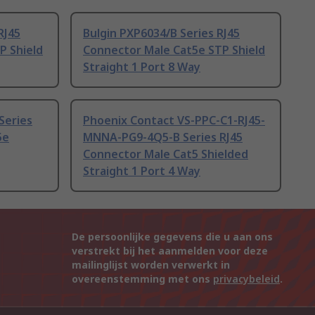
RJ45
Bulgin PXP6034/B Series RJ45
P Shield
Connector Male Cat5e STP Shield
Straight 1 Port 8 Way
Series
Phoenix Contact VS-PPC-C1-RJ45-
5e
MNNA-PG9-4Q5-B Series RJ45
Connector Male Cat5 Shielded
Straight 1 Port 4 Way
De persoonlijke gegevens die u aan ons
verstrekt bij het aanmelden voor deze
mailinglijst worden verwerkt in
overeenstemming met ons
privacybeleid
.