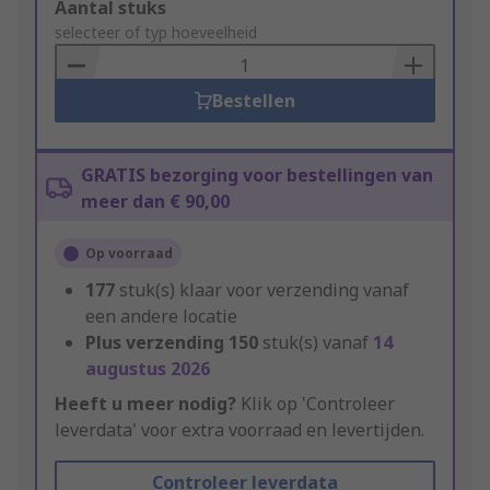
Add
Aantal stuks
to
selecteer of typ hoeveelheid
Basket
Bestellen
GRATIS bezorging voor bestellingen van
meer dan € 90,00
Op voorraad
177
stuk(s) klaar voor verzending vanaf
een andere locatie
Plus verzending
150
stuk(s) vanaf
14
augustus 2026
Heeft u meer nodig?
Klik op 'Controleer
leverdata' voor extra voorraad en levertijden.
Controleer leverdata