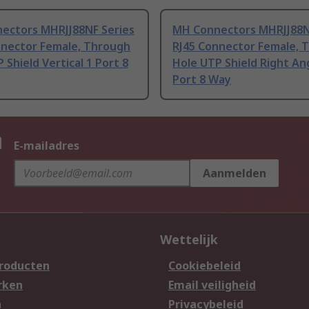
ectors MHRJJ88NF Series
MH Connectors MHRJJ88N
nnector Female, Through
RJ45 Connector Female, 
 Shield Vertical 1 Port 8
Hole UTP Shield Right An
Port 8 Way
n
E-mailadres
Aanmelden
Wettelijk
producten
Cookiebeleid
rken
Email veiligheid
n
Privacybeleid