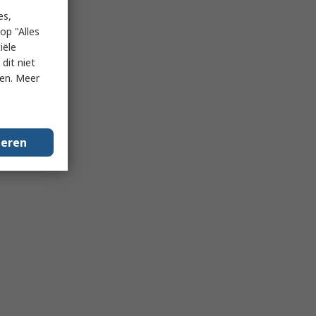
es,
op "Alles
iële
dit niet
ken. Meer
geren