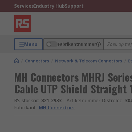
Services
Industry Hub
Support
Menu
Fabrikantnummer
/
Connectors
/
Network & Telecom Connectors
/
E
MH Connectors MHRJ Series
Cable UTP Shield Straight 
RS-stocknr.
:
821-2933
Artikelnummer Distrelec
:
30
Fabrikant
:
MH Connectors