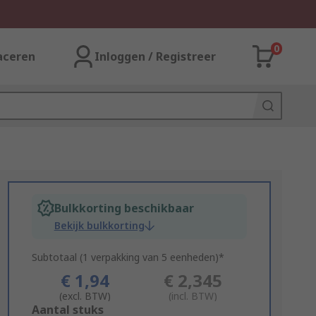
0
aceren
Inloggen / Registreer
Bulkkorting beschikbaar
Bekijk bulkkorting
Subtotaal (1 verpakking van 5 eenheden)*
€ 1,94
€ 2,345
(excl. BTW)
(incl. BTW)
Add
Aantal stuks