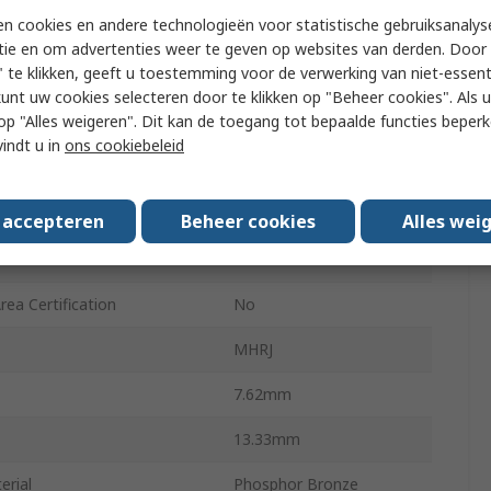
n cookies en andere technologieën voor statistische gebruiksanalys
Type
Plug
tie en om advertenties weer te geven op websites van derden. Door 
 te klikken, geeft u toestemming voor de verwerking van niet-essent
Gender
Male
kunt uw cookies selecteren door te klikken op "Beheer cookies". Als u 
 u op "Alles weigeren". Dit kan de toegang tot bepaalde functies beper
UTP
vindt u in
ons cookiebeleid
Straight
pprovals
No
s accepteren
Beheer cookies
Alles wei
9.37mm
ea Certification
No
MHRJ
7.62mm
13.33mm
erial
Phosphor Bronze