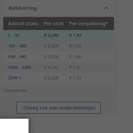
Bulkkorting
Aantal stuks
Per stuk
Per verpakking*
5 - 95
€ 0,388
€ 1,94
100 - 495
€ 0,306
€ 1,53
500 - 995
€ 0,276
€ 1,38
1000 - 2495
€ 0,242
€ 1,21
2500 +
€ 0,226
€ 1,13
*prijsindicatie
Voeg toe aan onderdelenlijst