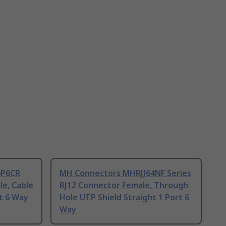
6P6CR
MH Connectors MHRJJ64NF Series
le, Cable
RJ12 Connector Female, Through
rt 6 Way
Hole UTP Shield Straight 1 Port 6
Way