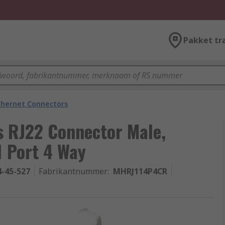
Pakket tr
thernet Connectors
 RJ22 Connector Male,
1 Port 4 Way
4-45-527
Fabrikantnummer
:
MHRJ114P4CR