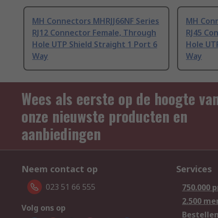
MH Connectors MHRJJ66NF Series
MH Conn
RJ12 Connector Female, Through
RJ45 Co
Hole UTP Shield Straight 1 Port 6
Hole UTP
Way
Way
Wees als eerste op de hoogte va
onze nieuwste producten en
aanbiedingen
Neem contact op
Services
023 51 66 555
750.000 
2.500 me
Volg ons op
Bestelle