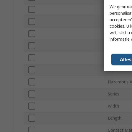
We gebruike
Connector 
personalisa
accepteren"
Connector 
cookies. U 
wilt, klikt
Shield Type
informatie 
Orientation
Standards/A
Alle
Depth
Hazardous Ar
Series
Width
Length
Contact Mat