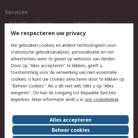
Services
750.000 producten
2.500 merken
Bestellen
Inkoopoplossingen
We respecteren uw privacy
Retouren
Technisch advies
We gebruiken cookies en andere technologieën voor
Track & Trace
statistische gebruiksanalyses, personalisatie en om
advertenties weer te geven op websites van derden.
Wettelijk
Door op "Alles accepteren" te klikken, geeft u
toestemming voor de verwerking van niet-essentiële
Cookiebeleid
Email veiligheid
cookies. U kunt uw cookies selecteren door te klikken op
Privacybeleid
Websitevoorwaarden
"Beheer cookies". Als u dit niet wilt, klikt u op "Alles
weigeren". Dit kan de toegang tot bepaalde functies
Algemene
beperken. Meer informatie vindt u in
ons cookiebeleid
verkoopvoorwaarden
Over RS
Alles accepteren
RS Group
Over ons
Beheer cookies
RS wereldwijd
Werken bij RS