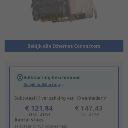
Bekijk alle Ethernet Connectors
Bulkkorting beschikbaar
Bekijk bulkkorting
Subtotaal (1 verpakking van 10 eenheden)*
€ 121,84
€ 147,43
(excl. BTW)
(incl. BTW)
Add
Aantal stuks
to
selecteer of typ hoeveelheid