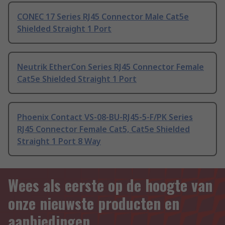
CONEC 17 Series RJ45 Connector Male Cat5e
Shielded Straight 1 Port
Neutrik EtherCon Series RJ45 Connector Female
Cat5e Shielded Straight 1 Port
Phoenix Contact VS-08-BU-RJ45-5-F/PK Series
RJ45 Connector Female Cat5, Cat5e Shielded
Straight 1 Port 8 Way
Wees als eerste op de hoogte van
onze nieuwste producten en
aanbiedingen