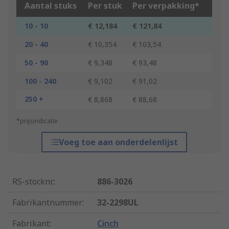
Aantal stuks
Per stuk
Per verpakking*
10 - 10
€ 12,184
€ 121,84
20 - 40
€ 10,354
€ 103,54
50 - 90
€ 9,348
€ 93,48
100 - 240
€ 9,102
€ 91,02
250 +
€ 8,868
€ 88,68
*prijsindicatie
Voeg toe aan onderdelenlijst
RS-stocknr.
:
886-3026
Fabrikantnummer
:
32-2298UL
Fabrikant
:
Cinch