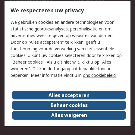
750.000 producten
2.500 merken
Bestellen
Inkoopoplossingen
We respecteren uw privacy
Retouren
Technisch advies
We gebruiken cookies en andere technologieën voor
Track & Trace
statistische gebruiksanalyses, personalisatie en om
advertenties weer te geven op websites van derden.
Wettelijk
Door op "Alles accepteren" te klikken, geeft u
toestemming voor de verwerking van niet-essentiële
Cookiebeleid
Email veiligheid
cookies. U kunt uw cookies selecteren door te klikken op
Privacybeleid
Websitevoorwaarden
"Beheer cookies". Als u dit niet wilt, klikt u op "Alles
weigeren". Dit kan de toegang tot bepaalde functies
Algemene
beperken. Meer informatie vindt u in
ons cookiebeleid
verkoopvoorwaarden
Over RS
Alles accepteren
RS Group
Over ons
Beheer cookies
RS wereldwijd
Werken bij RS
Alles weigeren
ESG