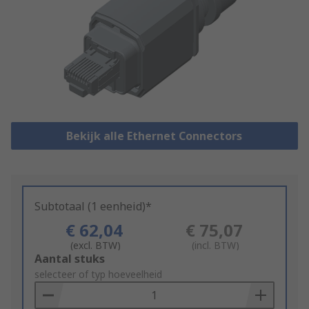
Bekijk alle Ethernet Connectors
Subtotaal (1 eenheid)*
€ 62,04
€ 75,07
(excl. BTW)
(incl. BTW)
Add
Aantal stuks
to
selecteer of typ hoeveelheid
Basket