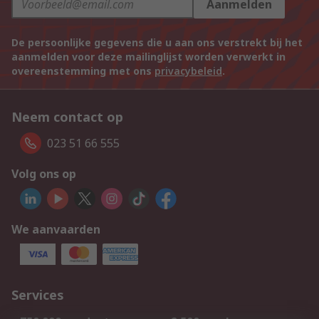
Aanmelden
De persoonlijke gegevens die u aan ons verstrekt bij het
aanmelden voor deze mailinglijst worden verwerkt in
overeenstemming met ons
privacybeleid
.
Neem contact op
023 51 66 555
Volg ons op
We aanvaarden
Services