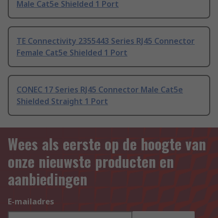
Male Cat5e Shielded 1 Port
TE Connectivity 2355443 Series RJ45 Connector
Female Cat5e Shielded 1 Port
CONEC 17 Series RJ45 Connector Male Cat5e
Shielded Straight 1 Port
Wees als eerste op de hoogte van
onze nieuwste producten en
aanbiedingen
E-mailadres