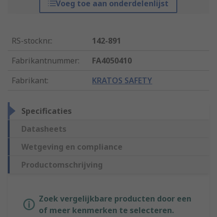
Voeg toe aan onderdelenlijst
RS-stocknr.
:
142-891
Fabrikantnummer
:
FA4050410
Fabrikant
:
KRATOS SAFETY
Specificaties
Datasheets
Wetgeving en compliance
Productomschrijving
Zoek vergelijkbare producten door een
of meer kenmerken te selecteren.