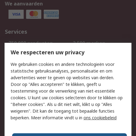
We aanvaarden
Services
750.000 producten
2.500 merken
Bestellen
Inkoopoplossingen
We respecteren uw privacy
Retouren
Technisch advies
We gebruiken cookies en andere technologieën voor
Track & Trace
statistische gebruiksanalyses, personalisatie en om
advertenties weer te geven op websites van derden.
Wettelijk
Door op "Alles accepteren" te klikken, geeft u
toestemming voor de verwerking van niet-essentiële
Cookiebeleid
Email veiligheid
cookies. U kunt uw cookies selecteren door te klikken op
Privacybeleid
Websitevoorwaarden
"Beheer cookies". Als u dit niet wilt, klikt u op "Alles
weigeren". Dit kan de toegang tot bepaalde functies
Algemene
beperken. Meer informatie vindt u in
ons cookiebeleid
verkoopvoorwaarden
Over RS