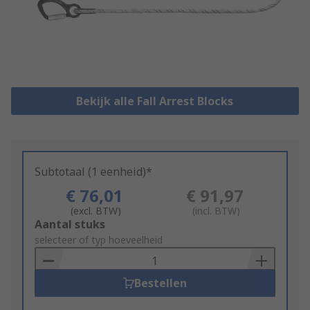
Bekijk alle Fall Arrest Blocks
Subtotaal (1 eenheid)*
€ 76,01
€ 91,97
(excl. BTW)
(incl. BTW)
Add
Aantal stuks
to
selecteer of typ hoeveelheid
Basket
Bestellen