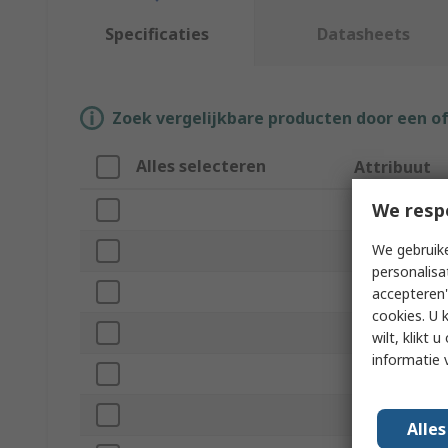
Specificaties
Datasheets
Zoek vergelijkbare producten door een o
Alles selecteren
Attribuut
We resp
Merk
We gebruike
Product Type
personalisa
Connector Ty
accepteren"
cookies. U 
Single/Multim
wilt, klikt
informatie 
Simplex/Duple
Colour
Alle