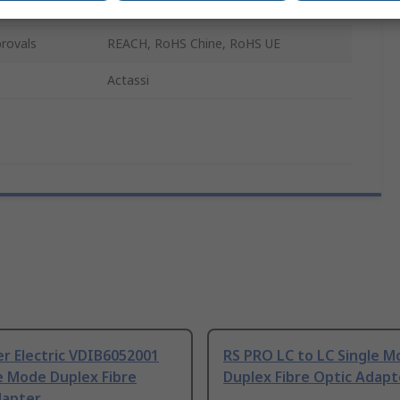
ial
Plastic
rovals
REACH, RoHS Chine, RoHS UE
Actassi
r Electric VDIB6052001
RS PRO LC to LC Single 
e Mode Duplex Fibre
Duplex Fibre Optic Adapt
dapter