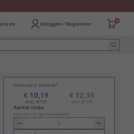
0
aceren
Inloggen / Registreer
Subtotaal (1 eenheid)*
€ 10,19
€ 12,33
(excl. BTW)
(incl. BTW)
Add
Aantal stuks
to
selecteer of typ hoeveelheid
Basket