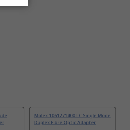
Mode
Molex 1061271400 LC Single Mode
er
Duplex Fibre Optic Adapter