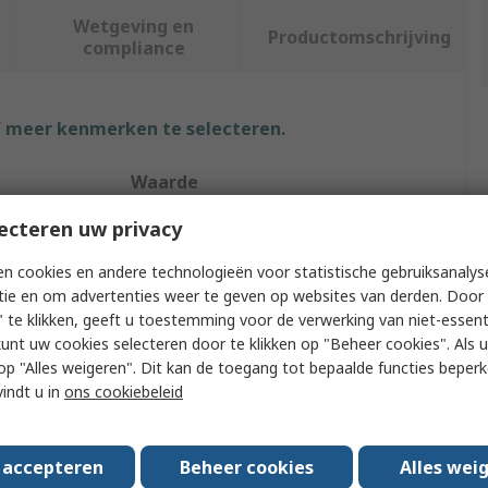
Wetgeving en
Productomschrijving
compliance
f meer kenmerken te selecteren.
Waarde
ecteren uw privacy
Schneider Electric
n cookies en andere technologieën voor statistische gebruiksanalys
Fibre Optic Adapter
tie en om advertenties weer te geven op websites van derden. Door 
pe
LC
 te klikken, geeft u toestemming voor de verwerking van niet-essent
kunt uw cookies selecteren door te klikken op "Beheer cookies". Als u 
ode
Single Mode
 u op "Alles weigeren". Dit kan de toegang tot bepaalde functies beper
vindt u in
ons cookiebeleid
x
Duplex
Blue
s accepteren
Beheer cookies
Alles wei