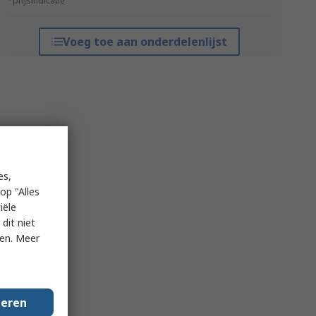
*prijsindicatie
Voeg toe aan onderdelenlijst
es,
op "Alles
iële
dit niet
ken. Meer
geren