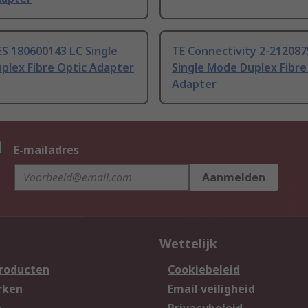
S 180600143 LC Single
TE Connectivity 2-212087
plex Fibre Optic Adapter
Single Mode Duplex Fibre
Adapter
n
E-mailadres
Aanmelden
Wettelijk
producten
Cookiebeleid
rken
Email veiligheid