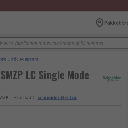
Pakket tr
ibre Optic Adapters
LSMZP LC Single Mode
MZP
Fabrikant
:
Schneider Electric