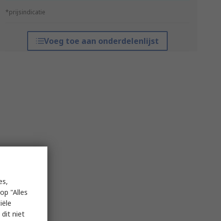
*prijsindicatie
Voeg toe aan onderdelenlijst
es,
op "Alles
iële
dit niet