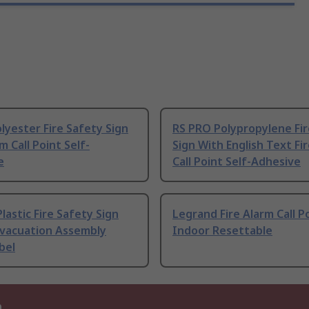
lyester Fire Safety Sign
RS PRO Polypropylene Fir
m Call Point Self-
Sign With English Text Fi
e
Call Point Self-Adhesive
lastic Fire Safety Sign
Legrand Fire Alarm Call Po
Evacuation Assembly
Indoor Resettable
bel
n