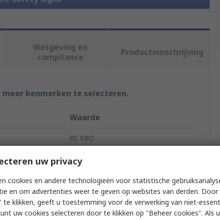
Wetgeving en
Productomschrijving
compliance
f meer kenmerken te selecteren.
Waarde
RS PRO
Fire Alarm Call Point Label
ecteren uw privacy
e
Fire Safety Sign
n cookies en andere technologieën voor statistische gebruiksanalys
tie en om advertenties weer te geven op websites van derden. Door 
Fire Alarm Call Point
 te klikken, geeft u toestemming voor de verwerking van niet-essent
kunt uw cookies selecteren door te klikken op "Beheer cookies". Als u 
Plastic