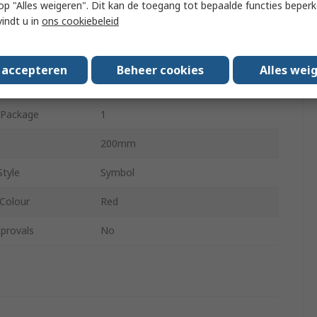
 u op "Alles weigeren". Dit kan de toegang tot bepaalde functies beper
vindt u in
ons cookiebeleid
No
200mm
s accepteren
Beheer cookies
Alles wei
ur
White, Red
 Package
1
200mm
Style
Symbol
Colour
Red
provals
No