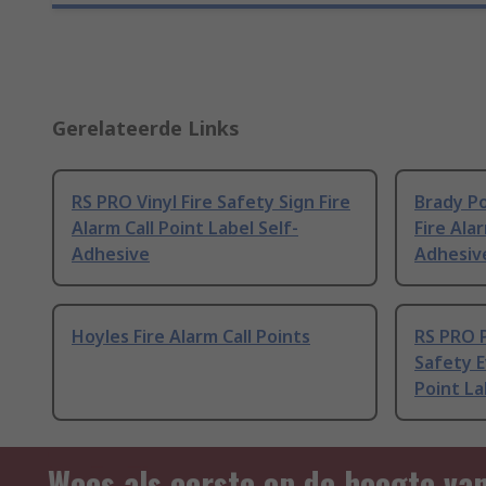
Gerelateerde Links
RS PRO Vinyl Fire Safety Sign Fire
Brady Po
Alarm Call Point Label Self-
Fire Alar
Adhesive
Adhesiv
Hoyles Fire Alarm Call Points
RS PRO P
Safety 
Point La
Wees als eerste op de hoogte va