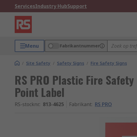
Services
Industry Hub
Support
Menu
Fabrikantnummer
/
Site Safety
/
Safety Signs
/
Fire Safety Signs
RS PRO Plastic Fire Safety 
Point Label
RS-stocknr.
:
813-4625
Fabrikant
:
RS PRO