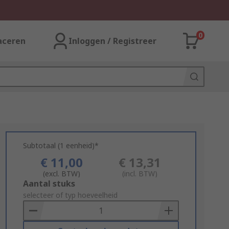
0
aceren
Inloggen / Registreer
Subtotaal (1 eenheid)*
€ 11,00
€ 13,31
(excl. BTW)
(incl. BTW)
Add
Aantal stuks
to
selecteer of typ hoeveelheid
Basket