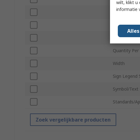
wilt, klikt
informatie 
Self-Adhesive
Height
Alle
Legend Colo
Quantity Per
Width
Sign Legend 
Symbol/Text 
Standards/Ap
Zoek vergelijkbare producten