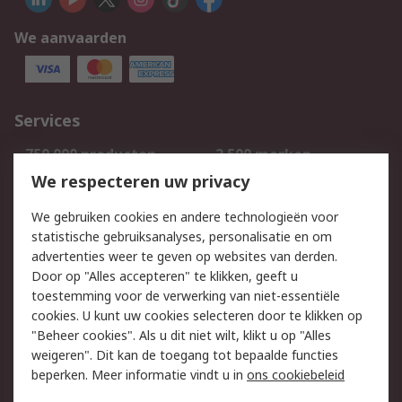
We aanvaarden
Services
750.000 producten
2.500 merken
Bestellen
Inkoopoplossingen
We respecteren uw privacy
Retouren
Technisch advies
We gebruiken cookies en andere technologieën voor
Track & Trace
statistische gebruiksanalyses, personalisatie en om
advertenties weer te geven op websites van derden.
Wettelijk
Door op "Alles accepteren" te klikken, geeft u
toestemming voor de verwerking van niet-essentiële
Cookiebeleid
Email veiligheid
cookies. U kunt uw cookies selecteren door te klikken op
Privacybeleid
Websitevoorwaarden
"Beheer cookies". Als u dit niet wilt, klikt u op "Alles
weigeren". Dit kan de toegang tot bepaalde functies
Algemene
beperken. Meer informatie vindt u in
ons cookiebeleid
verkoopvoorwaarden