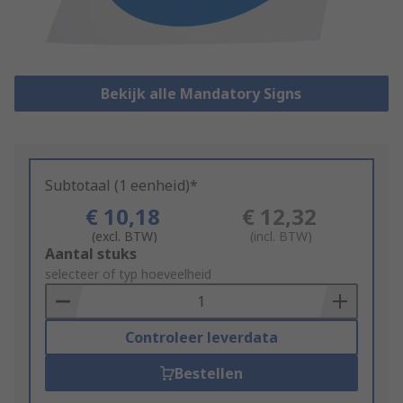
Bekijk alle Mandatory Signs
Subtotaal (1 eenheid)*
€ 10,18
€ 12,32
(excl. BTW)
(incl. BTW)
Add
Aantal stuks
to
selecteer of typ hoeveelheid
Basket
Controleer leverdata
Bestellen