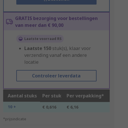
GRATIS bezorging voor bestellingen
van meer dan € 90,00
Laatste voorraad RS
Laatste
150
stuk(s), klaar voor
verzending vanaf een andere
locatie
Controleer leverdata
Aantal stuks
Per stuk
Per verpakking*
10 +
€ 0,616
€ 6,16
*prijsindicatie