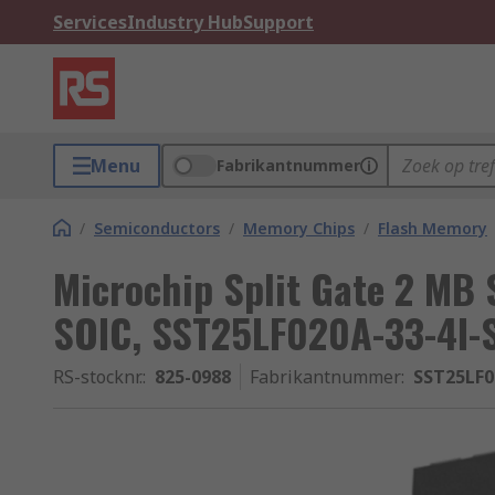
Services
Industry Hub
Support
Menu
Fabrikantnummer
/
Semiconductors
/
Memory Chips
/
Flash Memory
Microchip Split Gate 2 MB 
SOIC, SST25LF020A-33-4I-
RS-stocknr.
:
825-0988
Fabrikantnummer
:
SST25LF0