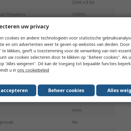
256K x 8 bit
ck Frequency
33MHz
ecteren uw privacy
Surface
n cookies en andere technologieën voor statistische gebruiksanalys
Split Gate
tie en om advertenties weer te geven op websites van derden. Door 
ply Voltage
3.6V
 te klikken, geeft u toestemming voor de verwerking van niet-essent
kunt uw cookies selecteren door te klikken op "Beheer cookies". Als u 
ly Voltage
3V
 u op "Alles weigeren". Dit kan de toegang tot bepaalde functies beper
vindt u in
ons cookiebeleid
Synchronous
rating Temperature
-40°C
s accepteren
Beheer cookies
Alles wei
rating Temperature
85°C
5mm
provals
No