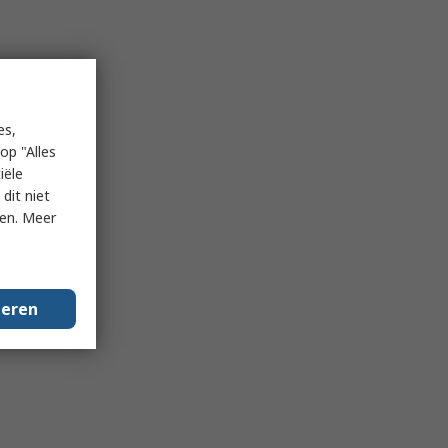
es,
op "Alles
iële
dit niet
ken. Meer
geren