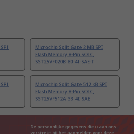
 SPI
Microchip Split Gate 2 MB SPI
Flash Memory 8-Pin SOIC,
SST25VF020B-80-4I-SAE-T
 SPI
Microchip Split Gate 512 kB SPI
Flash Memory 8-Pin SOIC,
SST25VF512A-33-4I-SAE
De persoonlijke gegevens die u aan ons
verstrekt bij het aanmelden voor deze