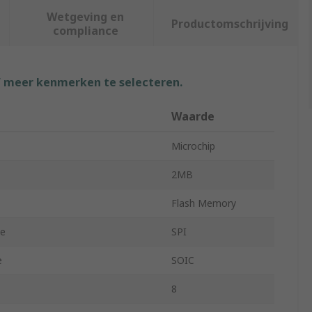
Wetgeving en
Productomschrijving
compliance
f meer kenmerken te selecteren.
Waarde
Microchip
2MB
Flash Memory
pe
SPI
e
SOIC
8