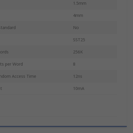
1.5mm
4mm
Standard
No
SST25
ords
256K
ts per Word
8
ndom Access Time
12ns
nt
10mA