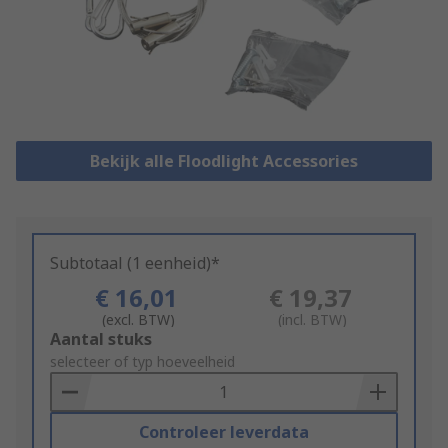
Bekijk alle Floodlight Accessories
Subtotaal (1 eenheid)*
€ 16,01
€ 19,37
(excl. BTW)
(incl. BTW)
Add
Aantal stuks
to
selecteer of typ hoeveelheid
Basket
Controleer leverdata