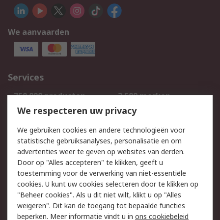
We aanvaarden
Services
750.000 producten
2.500 merken
Bestellen
Inkoopoplossingen
We respecteren uw privacy
Retouren
Technisch advies
We gebruiken cookies en andere technologieën voor
Track & Trace
statistische gebruiksanalyses, personalisatie en om
advertenties weer te geven op websites van derden.
Wettelijk
Door op "Alles accepteren" te klikken, geeft u
toestemming voor de verwerking van niet-essentiële
Cookiebeleid
Email veiligheid
cookies. U kunt uw cookies selecteren door te klikken op
Privacybeleid
Websitevoorwaarden
"Beheer cookies". Als u dit niet wilt, klikt u op "Alles
weigeren". Dit kan de toegang tot bepaalde functies
Algemene
beperken. Meer informatie vindt u in
ons cookiebeleid
verkoopvoorwaarden