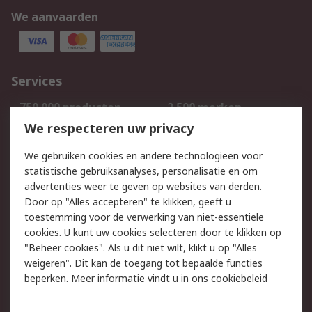
We aanvaarden
Services
750.000 producten
2.500 merken
Bestellen
Inkoopoplossingen
We respecteren uw privacy
Retouren
Technisch advies
We gebruiken cookies en andere technologieën voor
Track & Trace
statistische gebruiksanalyses, personalisatie en om
advertenties weer te geven op websites van derden.
Wettelijk
Door op "Alles accepteren" te klikken, geeft u
toestemming voor de verwerking van niet-essentiële
Cookiebeleid
Email veiligheid
cookies. U kunt uw cookies selecteren door te klikken op
Privacybeleid
Websitevoorwaarden
"Beheer cookies". Als u dit niet wilt, klikt u op "Alles
weigeren". Dit kan de toegang tot bepaalde functies
Algemene
beperken. Meer informatie vindt u in
ons cookiebeleid
verkoopvoorwaarden