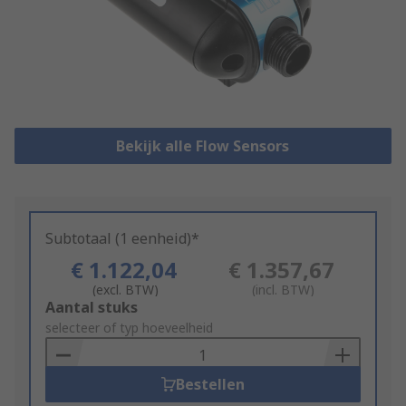
Bekijk alle Flow Sensors
Subtotaal (1 eenheid)*
€ 1.122,04
€ 1.357,67
(excl. BTW)
(incl. BTW)
Add
Aantal stuks
to
selecteer of typ hoeveelheid
Basket
Bestellen