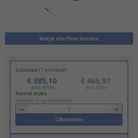
Bekijk alle Flow Sensors
Subtotaal (1 eenheid)*
€ 385,10
€ 465,97
(excl. BTW)
(incl. BTW)
Add
Aantal stuks
to
selecteer of typ hoeveelheid
Basket
Bestellen