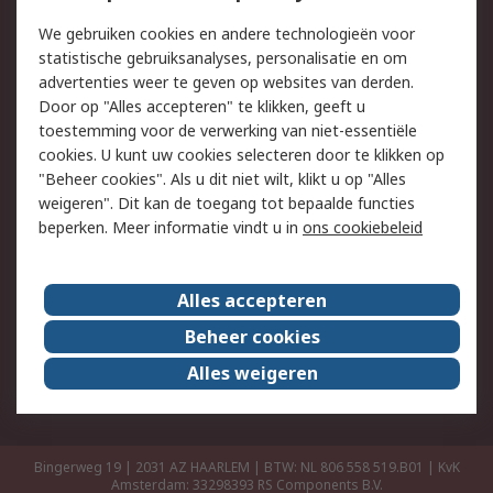
Retouren
Technisch advies
We gebruiken cookies en andere technologieën voor
Track & Trace
statistische gebruiksanalyses, personalisatie en om
advertenties weer te geven op websites van derden.
Wettelijk
Door op "Alles accepteren" te klikken, geeft u
toestemming voor de verwerking van niet-essentiële
Cookiebeleid
Email veiligheid
cookies. U kunt uw cookies selecteren door te klikken op
Privacybeleid
Websitevoorwaarden
"Beheer cookies". Als u dit niet wilt, klikt u op "Alles
weigeren". Dit kan de toegang tot bepaalde functies
Algemene
beperken. Meer informatie vindt u in
ons cookiebeleid
verkoopvoorwaarden
Over RS
Alles accepteren
RS Group
Over ons
Beheer cookies
RS wereldwijd
Werken bij RS
Alles weigeren
ESG
Bingerweg 19 | 2031 AZ HAARLEM | BTW: NL 806 558 519.B01 | KvK
Amsterdam: 33298393
RS Components B.V.