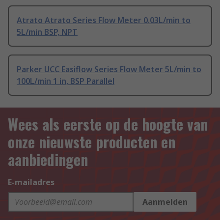
Atrato Atrato Series Flow Meter 0.03L/min to
5L/min BSP, NPT
Parker UCC Easiflow Series Flow Meter 5L/min to
100L/min 1 in, BSP Parallel
Wees als eerste op de hoogte van
onze nieuwste producten en
aanbiedingen
E-mailadres
Aanmelden