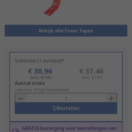
Bekijk alle Foam Tapes
Subtotaal (1 eenheid)*
€ 30,96
€ 37,46
(excl. BTW)
(incl. BTW)
Add
Aantal stuks
to
selecteer of typ hoeveelheid
Basket
Bestellen
GRATIS bezorging voor bestellingen van