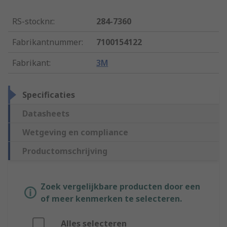
RS-stocknr.
:
284-7360
Fabrikantnummer
:
7100154122
Fabrikant
:
3M
Specificaties
Datasheets
Wetgeving en compliance
Productomschrijving
Zoek vergelijkbare producten door een
of meer kenmerken te selecteren.
Alles selecteren