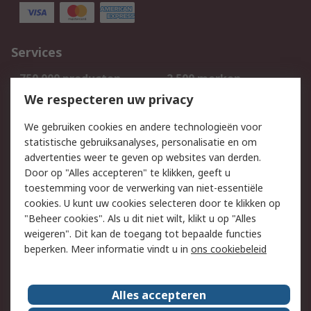
Services
750.000 producten
2.500 merken
Bestellen
Inkoopoplossingen
We respecteren uw privacy
Retouren
Technisch advies
We gebruiken cookies en andere technologieën voor
Track & Trace
statistische gebruiksanalyses, personalisatie en om
advertenties weer te geven op websites van derden.
Wettelijk
Door op "Alles accepteren" te klikken, geeft u
toestemming voor de verwerking van niet-essentiële
Cookiebeleid
Email veiligheid
cookies. U kunt uw cookies selecteren door te klikken op
Privacybeleid
Websitevoorwaarden
"Beheer cookies". Als u dit niet wilt, klikt u op "Alles
weigeren". Dit kan de toegang tot bepaalde functies
Algemene
beperken. Meer informatie vindt u in
ons cookiebeleid
verkoopvoorwaarden
Over RS
Alles accepteren