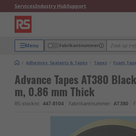
Services
Industry Hub
Support
Menu
Fabrikantnummer
/
Adhesives, Sealants & Tapes
/
Tapes
/
Foam Tap
Advance Tapes AT380 Black
m, 0.86 mm Thick
RS-stocknr.
:
447-8104
Fabrikantnummer
:
AT380
F