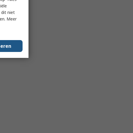
iële
dit niet
ken. Meer
geren