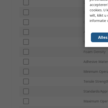
Length
accepteren"
cookies. U 
Backing Materi
wilt, klikt
informatie 
Colour
Adhesion Stren
Alle
Single/Double S
Foam Density
Adhesive Mater
Minimum Opera
Tensile Strengt
Standards/Appr
Maximum Opera