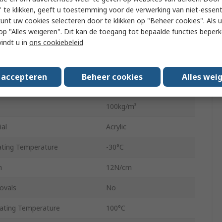
10m
 te klikken, geeft u toestemming voor de verwerking van niet-essent
kunt uw cookies selecteren door te klikken op "Beheer cookies". Als u 
al
Polyethylene Foam
 u op "Alles weigeren". Dit kan de toegang tot bepaalde functies beper
vindt u in
ons cookiebeleid
Black
gth
14.5N/cm
s accepteren
Beheer cookies
Alles wei
ided
Double Sided
100kg/m³
ial
Acrylic
ting Temperature
-30°C
h
12N/cm
ovals
No
ting Temperature
100°C