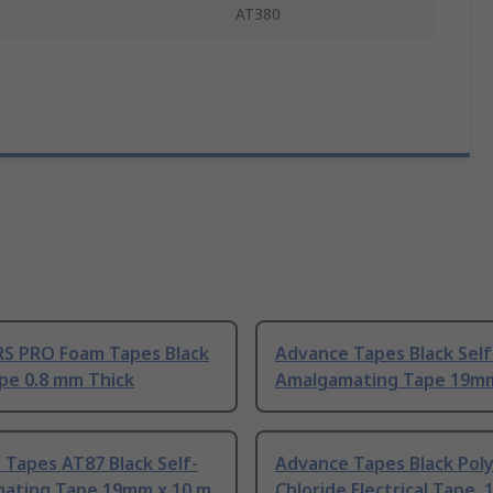
AT380
RS PRO Foam Tapes Black
Advance Tapes Black Self
pe 0.8 mm Thick
Amalgamating Tape 19mm
Tapes AT87 Black Self-
Advance Tapes Black Poly
ating Tape 19mm x 10 m
Chloride Electrical Tape,