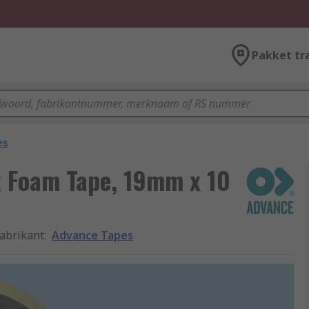
Pakket tr
es
 Foam Tape, 19mm x 10
abrikant
:
Advance Tapes