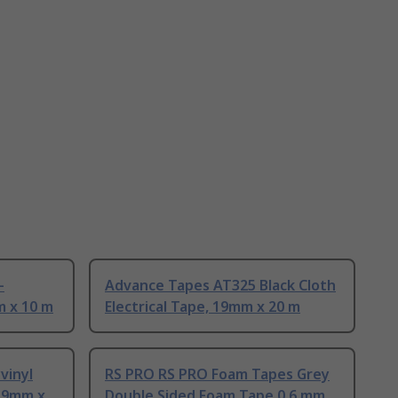
-
Advance Tapes AT325 Black Cloth
 x 10 m
Electrical Tape, 19mm x 20 m
vinyl
RS PRO RS PRO Foam Tapes Grey
 19mm x
Double Sided Foam Tape 0.6 mm