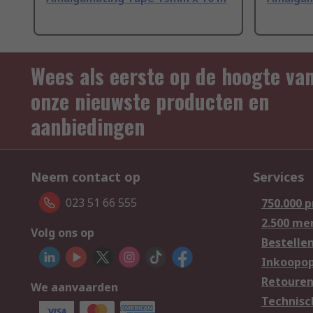
Wees als eerste op de hoogte va
onze nieuwste producten en
aanbiedingen
Neem contact op
Services
023 51 66 555
750.000 
2.500 me
Volg ons op
Bestelle
Inkoopop
Retoure
We aanvaarden
Technisc