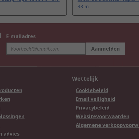
33 m
n
E-mailadres
Aanmelden
Wettelijk
producten
Cookiebeleid
rken
Email veiligheid
n
Privacybeleid
lossingen
Websitevoorwaarden
n
Algemene verkoopvoorw
h advies