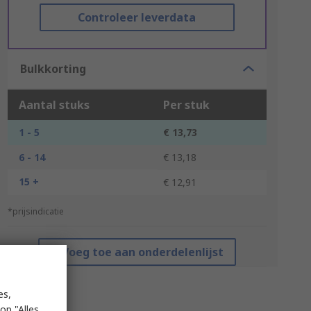
Controleer leverdata
Bulkkorting
Aantal stuks
Per stuk
1 - 5
€ 13,73
6 - 14
€ 13,18
15 +
€ 12,91
*prijsindicatie
Voeg toe aan onderdelenlijst
es,
op "Alles