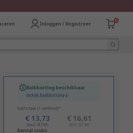
0
aceren
Inloggen / Registreer
Bulkkorting beschikbaar
Bekijk bulkkorting
Subtotaal (1 eenheid)*
€ 13,73
€ 16,61
(excl. BTW)
(incl. BTW)
Add
Aantal stuks