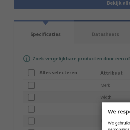
Bekijk al
Specificaties
Datasheets
Zoek vergelijkbare producten door een o
Alles selecteren
Attribuut
Merk
Width
Product Type
We resp
Thickness
We gebruike
personalisa