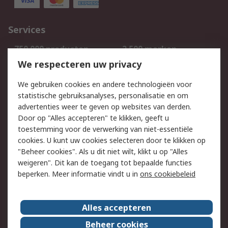
Services
750.000 producten
2.500 merken
Bestellen
Inkoopoplossingen
We respecteren uw privacy
Retouren
Technisch advies
We gebruiken cookies en andere technologieën voor
Track & Trace
statistische gebruiksanalyses, personalisatie en om
advertenties weer te geven op websites van derden.
Wettelijk
Door op "Alles accepteren" te klikken, geeft u
toestemming voor de verwerking van niet-essentiële
Cookiebeleid
Email veiligheid
cookies. U kunt uw cookies selecteren door te klikken op
Privacybeleid
Websitevoorwaarden
"Beheer cookies". Als u dit niet wilt, klikt u op "Alles
weigeren". Dit kan de toegang tot bepaalde functies
Algemene
beperken. Meer informatie vindt u in
ons cookiebeleid
verkoopvoorwaarden
Over RS
Alles accepteren
RS Group
Over ons
Beheer cookies