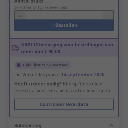
Add
Aantal stuks
to
selecteer of typ hoeveelheid
Basket
Bestellen
GRATIS bezorging voor bestellingen van
meer dan € 90,00
Tijdelijk niet op voorraad
Verzending vanaf
14 september 2026
Heeft u meer nodig?
Klik op 'Controleer
leverdata' voor extra voorraad en levertijden.
Controleer leverdata
Bulkkorting