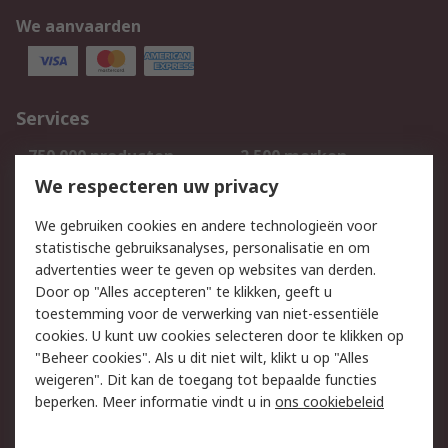
We aanvaarden
Services
750.000 producten
2.500 merken
Bestellen
Inkoopoplossingen
We respecteren uw privacy
Retouren
Technisch advies
We gebruiken cookies en andere technologieën voor
Track & Trace
statistische gebruiksanalyses, personalisatie en om
advertenties weer te geven op websites van derden.
Wettelijk
Door op "Alles accepteren" te klikken, geeft u
toestemming voor de verwerking van niet-essentiële
Cookiebeleid
Email veiligheid
cookies. U kunt uw cookies selecteren door te klikken op
Privacybeleid
Websitevoorwaarden
"Beheer cookies". Als u dit niet wilt, klikt u op "Alles
weigeren". Dit kan de toegang tot bepaalde functies
Algemene
beperken. Meer informatie vindt u in
ons cookiebeleid
verkoopvoorwaarden