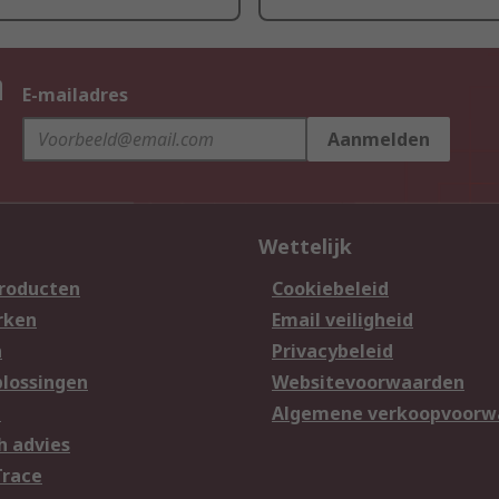
n
E-mailadres
Aanmelden
Wettelijk
producten
Cookiebeleid
rken
Email veiligheid
n
Privacybeleid
lossingen
Websitevoorwaarden
n
Algemene verkoopvoorw
h advies
Trace