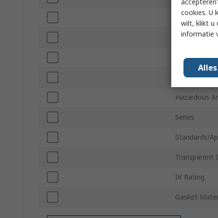
accepteren"
cookies. U 
IP Rating
wilt, klikt
informatie 
Lid Colour
Colour
Alle
Flanged
Hazardous Are
Series
Standards/Ap
Transparent 
IK Rating
Gasket Mater