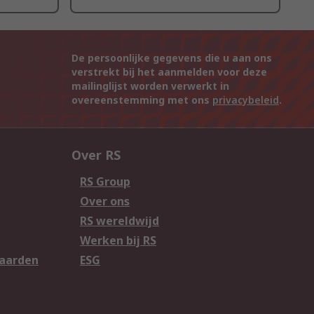
De persoonlijke gegevens die u aan ons
verstrekt bij het aanmelden voor deze
mailinglijst worden verwerkt in
overeenstemming met ons
privacybeleid
.
Over RS
RS Group
Over ons
RS wereldwijd
Werken bij RS
aarden
ESG