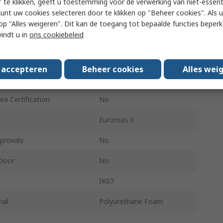
 te klikken, geeft u toestemming voor de verwerking van niet-essent
kunt uw cookies selecteren door te klikken op "Beheer cookies". Als u 
IP68, IP66
 u op "Alles weigeren". Dit kan de toegang tot bepaalde functies beper
vindt u in
ons cookiebeleid
Light Grey
Light Grey
s accepteren
Beheer cookies
Alles wei
No
a Certification
No
Euromas X
provals
No
Door
No
IK07
ial
Polyurethane Foam