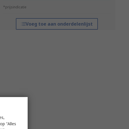
*prijsindicatie
Voeg toe aan onderdelenlijst
es,
op "Alles