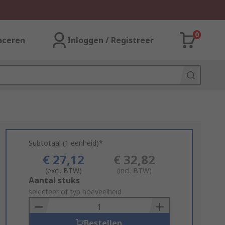
0
aceren
Inloggen / Registreer
Subtotaal (1 eenheid)*
€ 27,12
€ 32,82
(excl. BTW)
(incl. BTW)
Add
Aantal stuks
to
selecteer of typ hoeveelheid
Basket
Bestellen