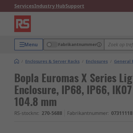
Services
Industry Hub
Support
Menu
Fabrikantnummer
/
Enclosures & Server Racks
/
Enclosures
/
General 
Bopla Euromas X Series Lig
Enclosure, IP68, IP66, IK0
104.8 mm
RS-stocknr.
:
270-5688
Fabrikantnummer
:
07311118