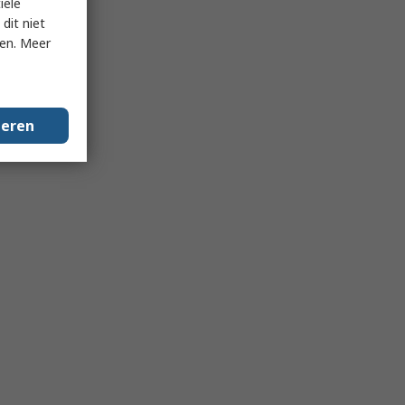
iële
dit niet
ken. Meer
geren