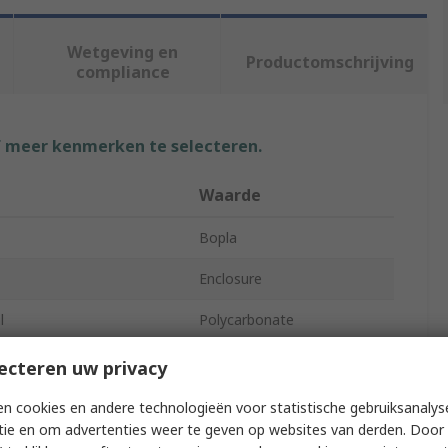
Wetgeving en
Productomschrijving
compliance
f meer kenmerken te selecteren.
Waarde
Bopla
Enclosure
l
Polycarbonate
ht
74.7mm
ecteren uw privacy
gth
104.8mm
n cookies en andere technologieën voor statistische gebruiksanalys
tie en om advertenties weer te geven op websites van derden. Door 
th
104.8mm