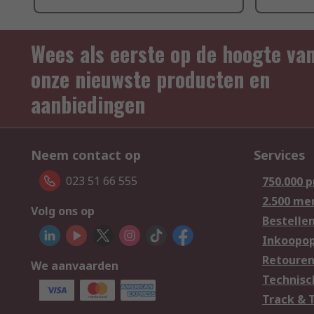
Wees als eerste op de hoogte va
onze nieuwste producten en
aanbiedingen
Neem contact op
Services
023 51 66 555
750.000 
2.500 me
Volg ons op
Bestelle
Inkoopop
Retoure
We aanvaarden
Technisc
Track & 