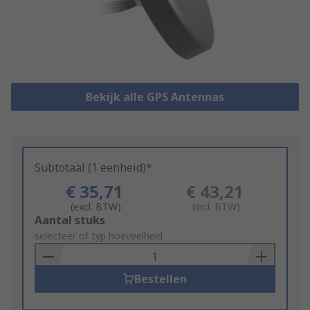
Bekijk alle GPS Antennas
Subtotaal (1 eenheid)*
€ 35,71
€ 43,21
(excl. BTW)
(incl. BTW)
Add
Aantal stuks
to
selecteer of typ hoeveelheid
Basket
Bestellen