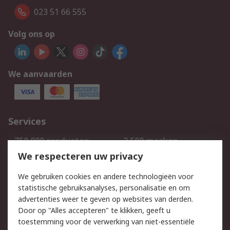
023 51 66 555
Volg ons op
We aanvaarden
Services
750.000 producten
2.500 merken
Bestellen
Inkoopoplossingen
We respecteren uw privacy
Retouren
Technisch advies
We gebruiken cookies en andere technologieën voor
Track & Trace
statistische gebruiksanalyses, personalisatie en om
advertenties weer te geven op websites van derden.
Wettelijk
Door op "Alles accepteren" te klikken, geeft u
toestemming voor de verwerking van niet-essentiële
Cookiebeleid
Email veiligheid