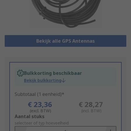
Bekijk alle GPS Antennas
Bulkkorting beschikbaar
Bekijk bulkkorting
Subtotaal (1 eenheid)*
€ 23,36
€ 28,27
(excl. BTW)
(incl. BTW)
Add
Aantal stuks
to
selecteer of typ hoeveelheid
Basket