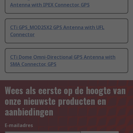
Antenna with IPEX Connector, GPS
CTi GPS_MOD25X2 GPS Antenna with UFL
Connector
CTi Dome Omni-Directional GPS Antenna with
SMA Connector, GPS
Wees als eerste op de hoogte van
onze nieuwste producten en
aanbiedingen
E-mailadres