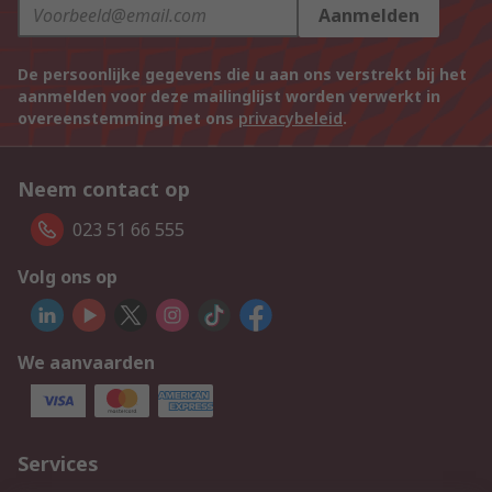
Aanmelden
De persoonlijke gegevens die u aan ons verstrekt bij het
aanmelden voor deze mailinglijst worden verwerkt in
overeenstemming met ons
privacybeleid
.
Neem contact op
023 51 66 555
Volg ons op
We aanvaarden
Services