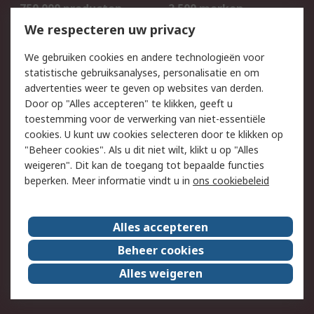
750.000 producten
2.500 merken
Bestellen
Inkoopoplossingen
We respecteren uw privacy
Retouren
Technisch advies
We gebruiken cookies en andere technologieën voor
Track & Trace
statistische gebruiksanalyses, personalisatie en om
advertenties weer te geven op websites van derden.
Wettelijk
Door op "Alles accepteren" te klikken, geeft u
toestemming voor de verwerking van niet-essentiële
Cookiebeleid
Email veiligheid
cookies. U kunt uw cookies selecteren door te klikken op
Privacybeleid
Websitevoorwaarden
"Beheer cookies". Als u dit niet wilt, klikt u op "Alles
weigeren". Dit kan de toegang tot bepaalde functies
Algemene
beperken. Meer informatie vindt u in
ons cookiebeleid
verkoopvoorwaarden
Over RS
Alles accepteren
RS Group
Over ons
Beheer cookies
RS wereldwijd
Werken bij RS
Alles weigeren
ESG