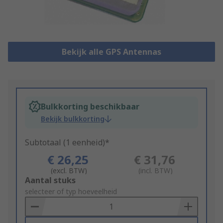
Bekijk alle GPS Antennas
Bulkkorting beschikbaar
Bekijk bulkkorting
Subtotaal (1 eenheid)*
€ 26,25
€ 31,76
(excl. BTW)
(incl. BTW)
Add
Aantal stuks
to
selecteer of typ hoeveelheid
Basket