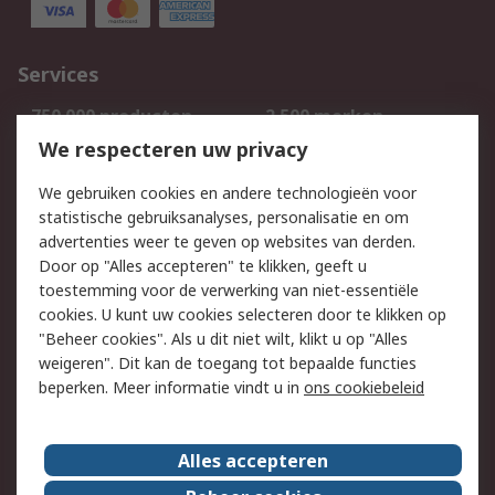
Services
750.000 producten
2.500 merken
Bestellen
Inkoopoplossingen
We respecteren uw privacy
Retouren
Technisch advies
We gebruiken cookies en andere technologieën voor
Track & Trace
statistische gebruiksanalyses, personalisatie en om
advertenties weer te geven op websites van derden.
Wettelijk
Door op "Alles accepteren" te klikken, geeft u
toestemming voor de verwerking van niet-essentiële
Cookiebeleid
Email veiligheid
cookies. U kunt uw cookies selecteren door te klikken op
Privacybeleid
Websitevoorwaarden
"Beheer cookies". Als u dit niet wilt, klikt u op "Alles
weigeren". Dit kan de toegang tot bepaalde functies
Algemene
beperken. Meer informatie vindt u in
ons cookiebeleid
verkoopvoorwaarden
Over RS
Alles accepteren
RS Group
Over ons